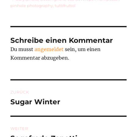
pinhole photography
,
tuttifruttol
Schreibe einen Kommentar
Du musst
angemeldet
sein, um einen
Kommentar abzugeben.
Beitragsnavigation
ZURÜCK
Sugar Winter
Vorheriger
Beitrag:
WEITER