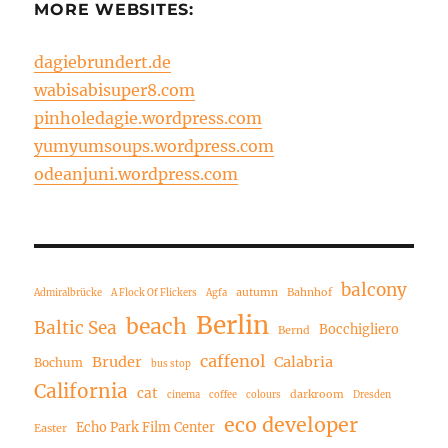
MORE WEBSITES:
dagiebrundert.de
wabisabisuper8.com
pinholedagie.wordpress.com
yumyumsoups.wordpress.com
odeanjuni.wordpress.com
balcony
autumn
Bahnhof
Admiralbrücke
A Flock Of Flickers
Agfa
Berlin
beach
Baltic Sea
Bocchigliero
Bernd
caffenol
Bruder
Calabria
Bochum
bus stop
California
cat
darkroom
cinema
coffee
colours
Dresden
eco developer
Echo Park Film Center
Easter