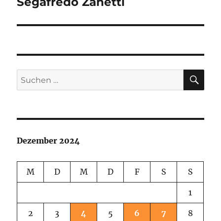
Segafredo Zanetti
Nächster
Beitrag:
SU
Suchen
nach:
Dezember 2024
M
D
M
D
F
S
S
1
2
3
4
5
6
7
8