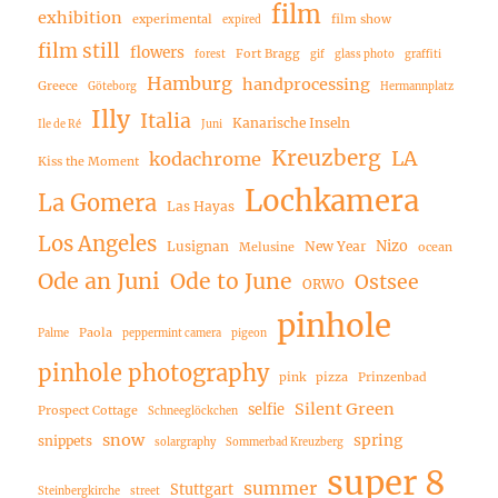
film
exhibition
experimental
film show
expired
film still
flowers
Fort Bragg
forest
gif
glass photo
graffiti
Hamburg
handprocessing
Greece
Göteborg
Hermannplatz
Illy
Italia
Kanarische Inseln
Ile de Ré
Juni
Kreuzberg
LA
kodachrome
Kiss the Moment
Lochkamera
La Gomera
Las Hayas
Los Angeles
Nizo
Lusignan
New Year
Melusine
ocean
Ode an Juni
Ode to June
Ostsee
ORWO
pinhole
Paola
Palme
peppermint camera
pigeon
pinhole photography
pink
pizza
Prinzenbad
Silent Green
selfie
Prospect Cottage
Schneeglöckchen
snow
spring
snippets
solargraphy
Sommerbad Kreuzberg
super 8
summer
Stuttgart
Steinbergkirche
street