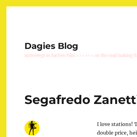
Dagies Blog
unterwegs in Sachen Film >>> <<< on the road making f
Segafredo Zanett
I love stations! 
double price, he