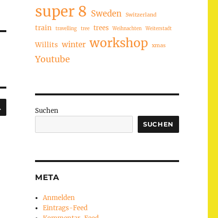
super 8
Sweden
Switzerland
train
trees
travelling
tree
Weihnachten
Weiterstadt
workshop
winter
Willits
xmas
Youtube
SUCHEN
Suchen
SUCHEN
META
Anmelden
Eintrags-Feed