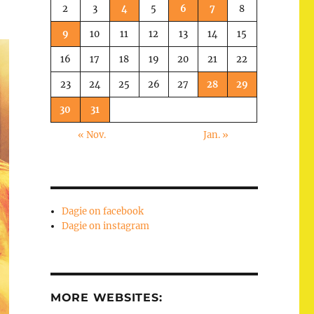
2
3
4
5
6
7
8
9
10
11
12
13
14
15
16
17
18
19
20
21
22
23
24
25
26
27
28
29
30
31
« Nov.
Jan. »
Dagie on facebook
Dagie on instagram
MORE WEBSITES: