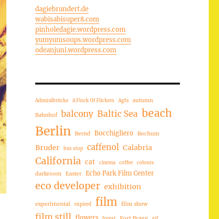
dagiebrundert.de
wabisabisuper8.com
pinholedagie.wordpress.com
yumyumsoups.wordpress.com
odeanjuni.wordpress.com
autumn
Admiralbrücke
A Flock Of Flickers
Agfa
beach
balcony
Baltic Sea
Bahnhof
Berlin
Bocchigliero
Bernd
Bochum
caffenol
Bruder
Calabria
bus stop
California
cat
cinema
coffee
colours
Echo Park Film Center
darkroom
Easter
eco developer
exhibition
film
experimental
film show
expired
film still
flowers
Fort Bragg
forest
gif