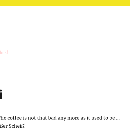
ilms!
i
The coffee is not that bad any more as it used to be …
ißer Scheiß!