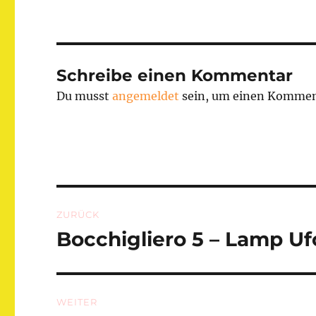
Schreibe einen Kommentar
Du musst
angemeldet
sein, um einen Kommen
Beitragsnavigation
ZURÜCK
Bocchigliero 5 – Lamp Uf
Vorheriger
Beitrag:
WEITER