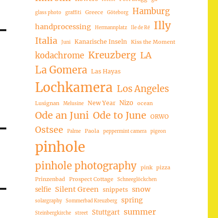
Hamburg
Greece
glass photo
graffiti
Göteborg
Illy
handprocessing
Hermannplatz
Ile de Ré
Italia
Kanarische Inseln
Kiss the Moment
Juni
Kreuzberg
LA
kodachrome
La Gomera
Las Hayas
Lochkamera
Los Angeles
Nizo
New Year
Lusignan
ocean
Melusine
Ode an Juni
Ode to June
ORWO
Ostsee
Paola
Palme
peppermint camera
pigeon
pinhole
pinhole photography
pink
pizza
Prinzenbad
Prospect Cottage
Schneeglöckchen
Silent Green
snow
selfie
snippets
spring
solargraphy
Sommerbad Kreuzberg
summer
Stuttgart
Steinbergkirche
street