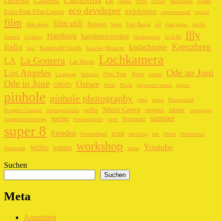
caffenol
Calabria
cat
darkroom
Easter
cinema
coffee
colours
eco developer
exhibition
Echo Park Film Center
experimental
expired
film
film still
flowers
film show
Fort Bragg
forest
gif
glass photo
graffiti
Illy
Hamburg
handprocessing
Greece
Göteborg
Hermannplatz
Ile de Ré
Kreuzberg
Italia
kodachrome
Kanarische Inseln
Kiss the Moment
Juni
Lochkamera
La Gomera
LA
Las Hayas
Ode an Juni
Los Angeles
New Year
Nizo
Lusignan
ocean
Melusine
Ode to June
Ostsee
ORWO
Paola
Palme
peppermint camera
pigeon
pinhole
pinhole photography
pink
pizza
Prinzenbad
Silent Green
snow
selfie
snippets
Prospect Cottage
Schneeglöckchen
solargraphy
summer
spring
Stuttgart
Sommerbad Kreuzberg
Steinbergkirche
street
super 8
Sweden
train
trees
Switzerland
travelling
tree
Weihnachten
workshop
Youtube
winter
Willits
xmas
Weiterstadt
Suchen
Suchen
Meta
Anmelden