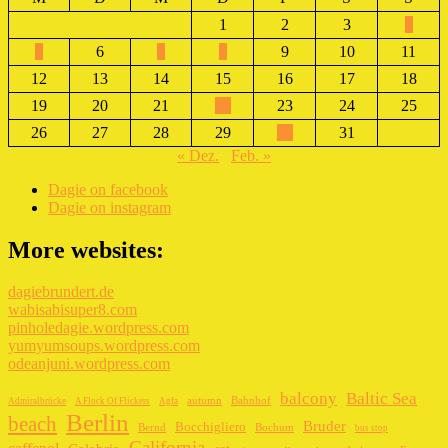
1
2
3
4
5
6
7
8
9
10
11
12
13
14
15
16
17
18
19
20
21
22
23
24
25
26
27
28
29
30
31
« Dez.
Feb. »
Dagie on facebook
Dagie on instagram
More websites:
dagiebrundert.de
wabisabisuper8.com
pinholedagie.wordpress.com
yumyumsoups.wordpress.com
odeanjuni.wordpress.com
balcony
Baltic Sea
autumn
Bahnhof
Admiralbrücke
A Flock Of Flickers
Agfa
Berlin
beach
Bruder
Bocchigliero
Bernd
Bochum
bus stop
California