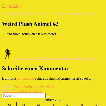
Zum
Dagies Blog
Inhalt
unterwegs in Sachen Film >>> <<< on the road making films!
springen
Weird Plush Animal #2
… and three hours later it was there!
Autor
Veröffentlicht
Kategorien
Schlagwörter
am
admin
7 Januar, 2026
Hier kommt alles rein!
Berlin
,
snow
Schreibe einen Kommentar
Du musst
angemeldet
sein, um einen Kommentar abzugeben.
Beitragsnavigation
Vorheriger
Zurück
Weird Animal In My Street
Nächster
Beitrag:
Weiter
Pinhole At Südstern
Suchen
Beitrag:
Suchen
nach:
Januar 2026
M
D
M
D
F
S
S