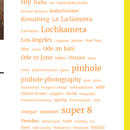
Illy
Italia
Kanarische Inseln
Juni
kodachrome
Kiss the Moment
La Gomera
Kreuzberg
LA
Lochkamera
Las Hayas
Los Angeles
New Year
Lusignan
Melusine
Ode an Juni
Nizo
ocean
Ode to June
Ostsee
ORWO
Palme
pinhole
Paola
peppermint camera
pigeon
pinhole photography
pink
pizza
selfie
Prinzenbad
Prospect Cottage
Schneeglöckchen
Silent Green
snow
snippets
solargraphy
spring
Sommerbad Kreuzberg
Steinbergkirche
street
super 8
summer
Stuttgart
Sweden
train
Switzerland
travelling
tree
trees
Willits
Valle Gran Rey
Weihnachten
Weiterstadt