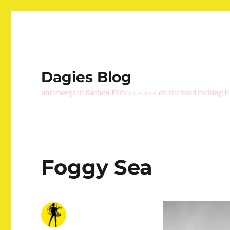
Dagies Blog
unterwegs in Sachen Film >>> <<< on the road making f
Foggy Sea