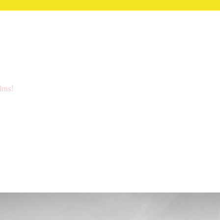
ilms!