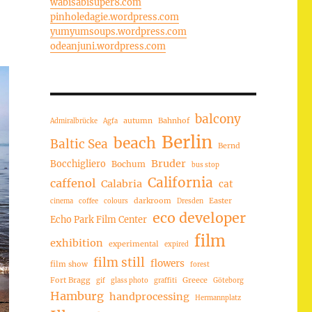
wabisabisuper8.com
pinholedagie.wordpress.com
yumyumsoups.wordpress.com
odeanjuni.wordpress.com
balcony
autumn
Bahnhof
Admiralbrücke
Agfa
Berlin
beach
Baltic Sea
Bernd
Bruder
Bocchigliero
Bochum
bus stop
California
caffenol
Calabria
cat
darkroom
Easter
cinema
coffee
colours
Dresden
eco developer
Echo Park Film Center
film
exhibition
experimental
expired
film still
flowers
film show
forest
Fort Bragg
Greece
gif
glass photo
graffiti
Göteborg
Hamburg
handprocessing
Hermannplatz