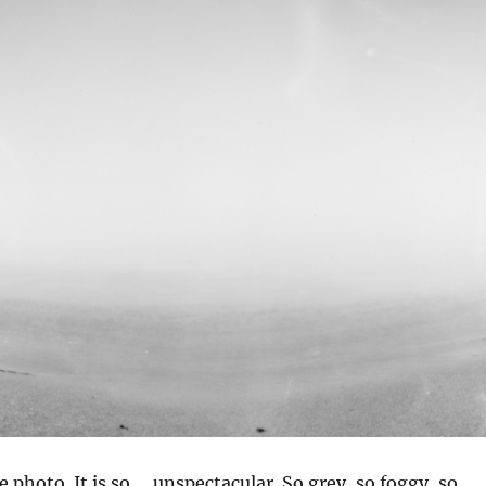
le photo. It is so … unspectacular. So grey, so foggy, so