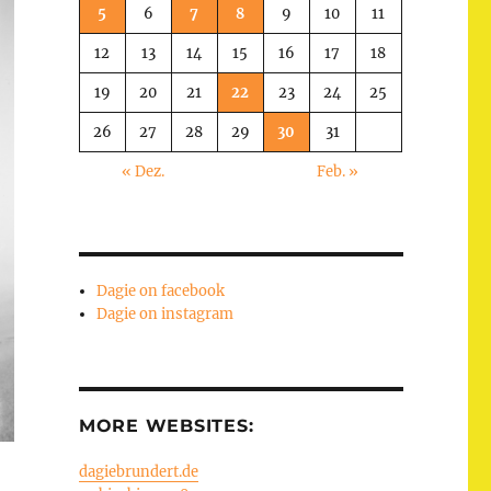
5
6
7
8
9
10
11
12
13
14
15
16
17
18
19
20
21
22
23
24
25
26
27
28
29
30
31
« Dez.
Feb. »
Dagie on facebook
Dagie on instagram
MORE WEBSITES:
dagiebrundert.de