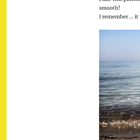
smooth!
I remember … it w