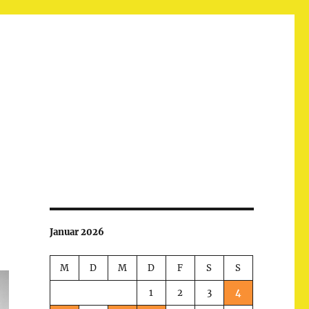
Januar 2026
M
D
M
D
F
S
S
1
2
3
4