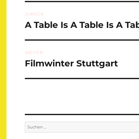
Beitragsnavigation
ZURÜCK
A Table Is A Table Is A Ta
Vorheriger
Beitrag:
WEITER
Filmwinter Stuttgart
Nächster
Beitrag:
Suchen
nach: