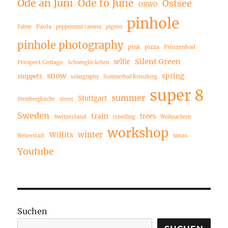
Ode an Juni
Ode to June
Ostsee
ORWO
pinhole
Paola
Palme
peppermint camera
pigeon
pinhole photography
pink
pizza
Prinzenbad
Silent Green
selfie
Prospect Cottage
Schneeglöckchen
snow
spring
snippets
solargraphy
Sommerbad Kreuzberg
super 8
summer
Stuttgart
Steinbergkirche
street
Sweden
train
trees
Switzerland
travelling
Weihnachten
workshop
winter
Willits
xmas
Weiterstadt
Youtube
Suchen