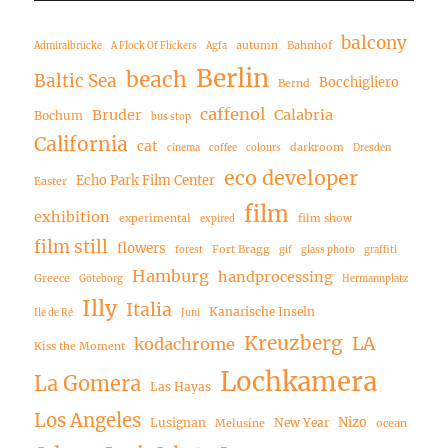
balcony
autumn
Bahnhof
Admiralbrücke
A Flock Of Flickers
Agfa
Berlin
beach
Baltic Sea
Bocchigliero
Bernd
caffenol
Bruder
Calabria
Bochum
bus stop
California
cat
darkroom
cinema
coffee
colours
Dresden
eco developer
Echo Park Film Center
Easter
film
exhibition
experimental
film show
expired
film still
flowers
Fort Bragg
forest
gif
glass photo
graffiti
Hamburg
handprocessing
Greece
Göteborg
Hermannplatz
Illy
Italia
Kanarische Inseln
Ile de Ré
Juni
Kreuzberg
LA
kodachrome
Kiss the Moment
Lochkamera
La Gomera
Las Hayas
Los Angeles
Nizo
Lusignan
New Year
Melusine
ocean