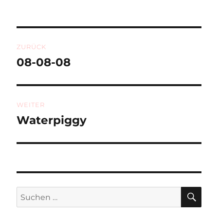
Beitragsnavigation
ZURÜCK
08-08-08
Vorheriger
Beitrag:
WEITER
Waterpiggy
Nächster
Beitrag:
SU
Suchen
nach: