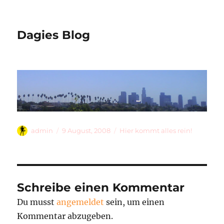
Dagies Blog
Autor
Veröffentlicht
Kategorien
admin
9 August, 2008
Hier kommt alles rein!
am
Schreibe einen Kommentar
Du musst
angemeldet
sein, um einen
Kommentar abzugeben.