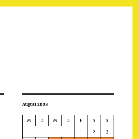
August 2008
M
D
M
D
F
S
S
1
2
3