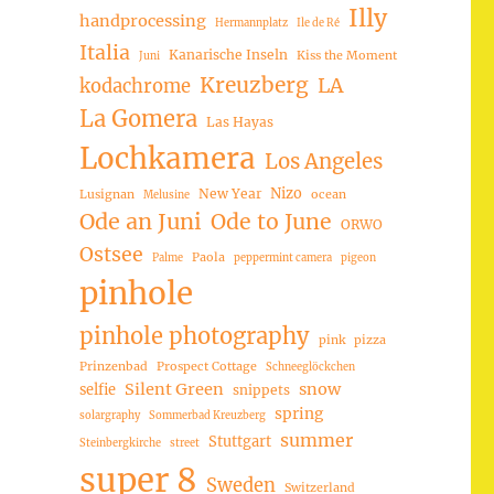
Illy
handprocessing
Hermannplatz
Ile de Ré
Italia
Kanarische Inseln
Kiss the Moment
Juni
Kreuzberg
LA
kodachrome
La Gomera
Las Hayas
Lochkamera
Los Angeles
Nizo
New Year
Lusignan
ocean
Melusine
Ode an Juni
Ode to June
ORWO
Ostsee
Paola
Palme
peppermint camera
pigeon
pinhole
pinhole photography
pink
pizza
Prinzenbad
Prospect Cottage
Schneeglöckchen
Silent Green
snow
selfie
snippets
spring
solargraphy
Sommerbad Kreuzberg
summer
Stuttgart
Steinbergkirche
street
super 8
Sweden
Switzerland