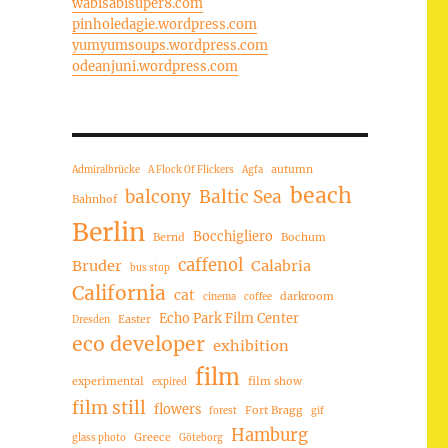
wabisabisuper8.com
pinholedagie.wordpress.com
yumyumsoups.wordpress.com
odeanjuni.wordpress.com
autumn
Admiralbrücke
A Flock Of Flickers
Agfa
beach
balcony
Baltic Sea
Bahnhof
Berlin
Bocchigliero
Bernd
Bochum
caffenol
Bruder
Calabria
bus stop
California
cat
darkroom
cinema
coffee
Echo Park Film Center
Easter
Dresden
eco developer
exhibition
film
experimental
film show
expired
film still
flowers
Fort Bragg
forest
gif
Hamburg
Greece
glass photo
Göteborg