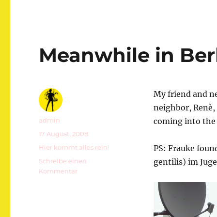
Meanwhile in Ber
My friend and n
neighbor, Renè, 
Autor
admin
coming into the c
Veröffentlicht
17 August, 2008
am
Kategorien
Hier kommt alles rein!
PS: Frauke found
Schreibe einen
gentilis) im Jug
zu
Kommentar
Meanwhile
in
Berlin,
Germany