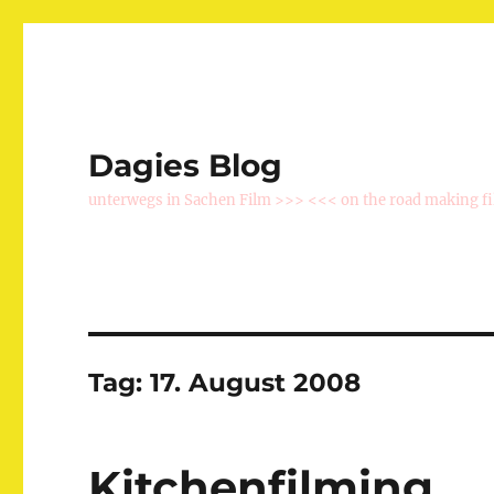
Dagies Blog
unterwegs in Sachen Film >>> <<< on the road making f
Tag:
17. August 2008
Kitchenfilming