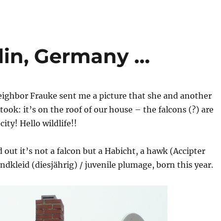
lin, Germany …
eighbor Frauke sent me a picture that she and another
took: it’s on the roof of our house – the falcons (?) are
ity! Hello wildlife!!
 out it’s not a falcon but a Habicht, a hawk (Accipter
endkleid (diesjährig) / juvenile plumage, born this year.