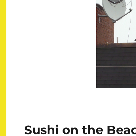
…
Sushi on the Bea