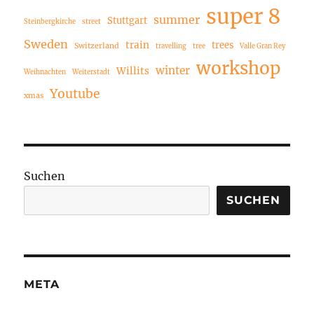
super 8
summer
Stuttgart
Steinbergkirche
street
Sweden
train
trees
Switzerland
travelling
tree
Valle Gran Rey
workshop
winter
Willits
Weihnachten
Weiterstadt
Youtube
xmas
Suchen
SUCHEN
META