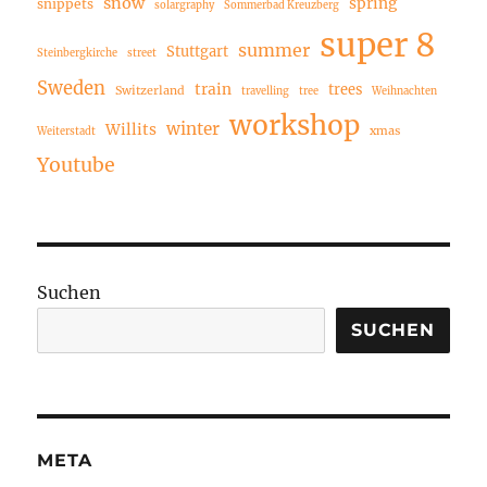
snow
spring
snippets
solargraphy
Sommerbad Kreuzberg
super 8
summer
Stuttgart
Steinbergkirche
street
Sweden
train
trees
Switzerland
travelling
tree
Weihnachten
workshop
winter
Willits
xmas
Weiterstadt
Youtube
Suchen
SUCHEN
META