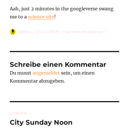
Aah, just 2 minutes in the googleverse swang
me to a
science site
!
Autor
Veröffentlicht
Kategorien
admin
13 Juli, 2009
Hier kommt alles rein!
am
Schreibe einen Kommentar
Du musst
angemeldet
sein, um einen
Kommentar abzugeben.
Beitragsnavigation
ZURÜCK
City Sunday Noon
Vorheriger