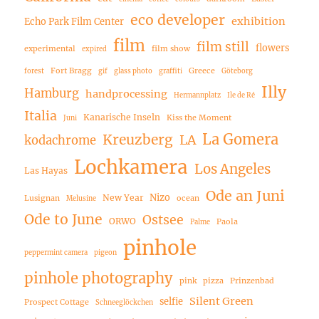
eco developer
exhibition
Echo Park Film Center
film
film still
flowers
experimental
film show
expired
Fort Bragg
Greece
forest
gif
glass photo
graffiti
Göteborg
Illy
Hamburg
handprocessing
Hermannplatz
Ile de Ré
Italia
Kanarische Inseln
Kiss the Moment
Juni
La Gomera
Kreuzberg
LA
kodachrome
Lochkamera
Los Angeles
Las Hayas
Ode an Juni
Nizo
New Year
Lusignan
ocean
Melusine
Ode to June
Ostsee
ORWO
Paola
Palme
pinhole
peppermint camera
pigeon
pinhole photography
pink
pizza
Prinzenbad
Silent Green
selfie
Prospect Cottage
Schneeglöckchen