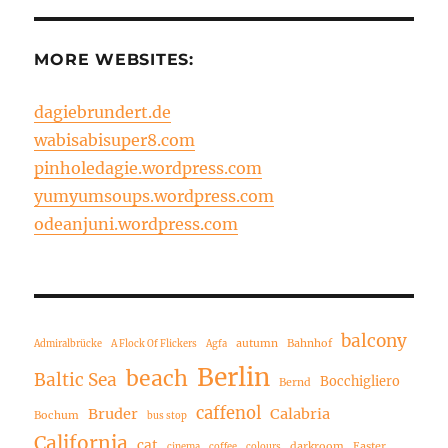
MORE WEBSITES:
dagiebrundert.de
wabisabisuper8.com
pinholedagie.wordpress.com
yumyumsoups.wordpress.com
odeanjuni.wordpress.com
balcony
autumn
Bahnhof
Admiralbrücke
A Flock Of Flickers
Agfa
Berlin
beach
Baltic Sea
Bocchigliero
Bernd
caffenol
Bruder
Calabria
Bochum
bus stop
California
cat
darkroom
Easter
cinema
coffee
colours