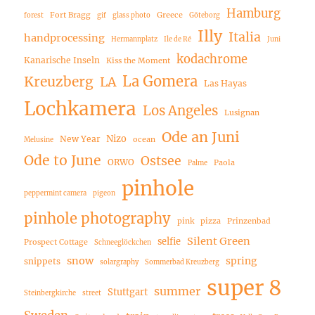
Hamburg
Fort Bragg
Greece
forest
gif
glass photo
Göteborg
Illy
Italia
handprocessing
Hermannplatz
Ile de Ré
Juni
kodachrome
Kanarische Inseln
Kiss the Moment
La Gomera
Kreuzberg
LA
Las Hayas
Lochkamera
Los Angeles
Lusignan
Ode an Juni
Nizo
New Year
ocean
Melusine
Ode to June
Ostsee
ORWO
Paola
Palme
pinhole
peppermint camera
pigeon
pinhole photography
pink
pizza
Prinzenbad
Silent Green
selfie
Prospect Cottage
Schneeglöckchen
snow
spring
snippets
solargraphy
Sommerbad Kreuzberg
super 8
summer
Stuttgart
Steinbergkirche
street