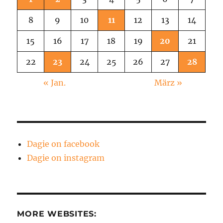
8
9
10
11
12
13
14
15
16
17
18
19
20
21
22
23
24
25
26
27
28
« Jan.
März »
Dagie on facebook
Dagie on instagram
MORE WEBSITES: