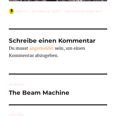
Autor
Veröffentlicht
Kategorien
admin
20 Februar, 2010
Hier kommt alles rein!
am
Schreibe einen Kommentar
Du musst
angemeldet
sein, um einen
Kommentar abzugeben.
Beitragsnavigation
ZURÜCK
The Beam Machine
Vorheriger
Beitrag:
WEITER