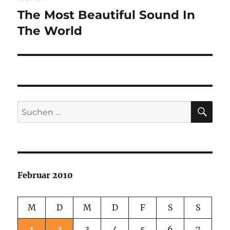
The Most Beautiful Sound In
Nächster
Beitrag:
The World
SU
Suchen
nach:
Februar 2010
M
D
M
D
F
S
S
1
2
3
4
5
6
7