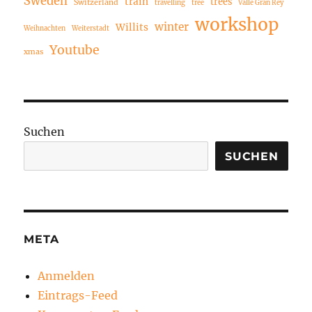
Sweden
train
trees
Switzerland
travelling
tree
Valle Gran Rey
workshop
winter
Willits
Weihnachten
Weiterstadt
Youtube
xmas
Suchen
SUCHEN
META
Anmelden
Eintrags-Feed