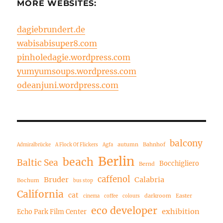
MORE WEBSITES:
dagiebrundert.de
wabisabisuper8.com
pinholedagie.wordpress.com
yumyumsoups.wordpress.com
odeanjuni.wordpress.com
balcony
autumn
Bahnhof
Admiralbrücke
A Flock Of Flickers
Agfa
Berlin
beach
Baltic Sea
Bocchigliero
Bernd
caffenol
Bruder
Calabria
Bochum
bus stop
California
cat
darkroom
Easter
cinema
coffee
colours
eco developer
exhibition
Echo Park Film Center