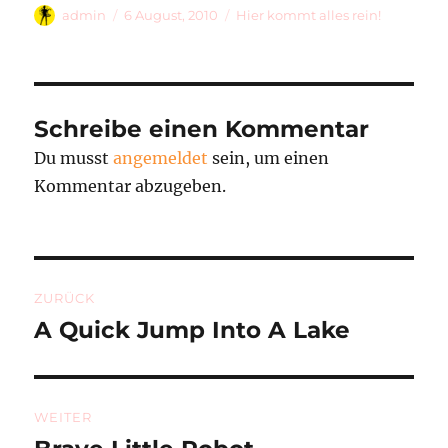
Autor
Veröffentlicht
Kategorien
admin
6 August, 2010
Hier kommt alles rein!
am
Schreibe einen Kommentar
Du musst
angemeldet
sein, um einen
Kommentar abzugeben.
Beitragsnavigation
ZURÜCK
A Quick Jump Into A Lake
Vorheriger
Beitrag:
WEITER
Nächster