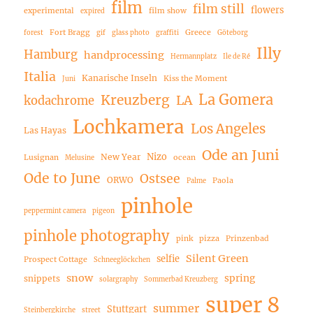
film
film still
flowers
experimental
film show
expired
Fort Bragg
Greece
forest
gif
glass photo
graffiti
Göteborg
Illy
Hamburg
handprocessing
Hermannplatz
Ile de Ré
Italia
Kanarische Inseln
Kiss the Moment
Juni
La Gomera
Kreuzberg
LA
kodachrome
Lochkamera
Los Angeles
Las Hayas
Ode an Juni
Nizo
New Year
Lusignan
ocean
Melusine
Ode to June
Ostsee
ORWO
Paola
Palme
pinhole
peppermint camera
pigeon
pinhole photography
pink
pizza
Prinzenbad
Silent Green
selfie
Prospect Cottage
Schneeglöckchen
snow
spring
snippets
solargraphy
Sommerbad Kreuzberg
super 8
summer
Stuttgart
Steinbergkirche
street