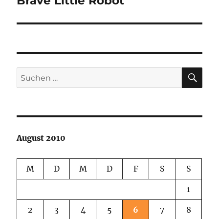
Brave Little Robot
Beitrag:
SU
Suchen
nach:
August 2010
M
D
M
D
F
S
S
1
2
3
4
5
6
7
8