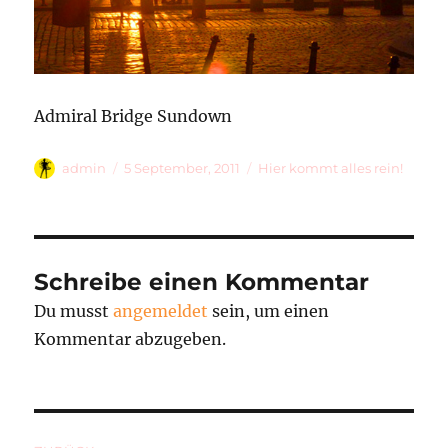
Admiral Bridge Sundown
Autor
Veröffentlicht
Kategorien
admin
5 September, 2011
Hier kommt alles rein!
am
Schreibe einen Kommentar
Du musst
angemeldet
sein, um einen
Kommentar abzugeben.
Beitragsnavigation