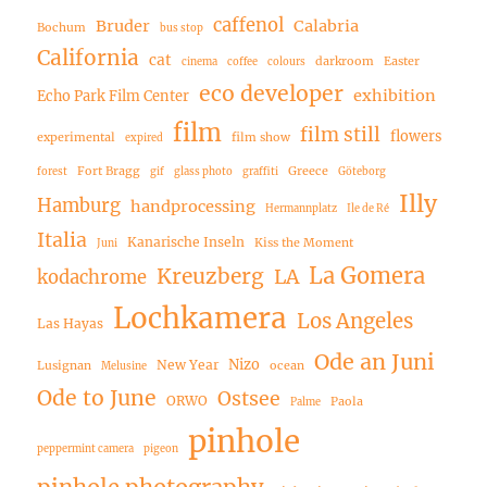
caffenol
Bruder
Calabria
Bochum
bus stop
California
cat
darkroom
Easter
cinema
coffee
colours
eco developer
exhibition
Echo Park Film Center
film
film still
flowers
experimental
film show
expired
Fort Bragg
Greece
forest
gif
glass photo
graffiti
Göteborg
Illy
Hamburg
handprocessing
Hermannplatz
Ile de Ré
Italia
Kanarische Inseln
Kiss the Moment
Juni
La Gomera
Kreuzberg
LA
kodachrome
Lochkamera
Los Angeles
Las Hayas
Ode an Juni
Nizo
New Year
Lusignan
ocean
Melusine
Ode to June
Ostsee
ORWO
Paola
Palme
pinhole
peppermint camera
pigeon