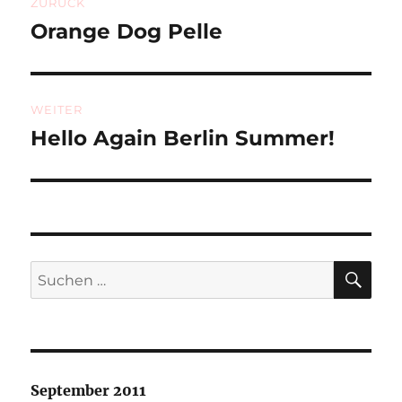
ZURÜCK
Orange Dog Pelle
Vorheriger
Beitrag:
WEITER
Hello Again Berlin Summer!
Nächster
Beitrag:
SU
Suchen
nach:
September 2011