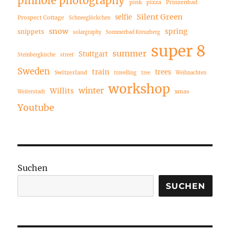
pinhole photography
pink
pizza
Prinzenbad
Silent Green
selfie
Prospect Cottage
Schneeglöckchen
snow
spring
snippets
solargraphy
Sommerbad Kreuzberg
super 8
summer
Stuttgart
Steinbergkirche
street
Sweden
train
trees
Switzerland
travelling
tree
Weihnachten
workshop
winter
Willits
xmas
Weiterstadt
Youtube
Suchen
SUCHEN