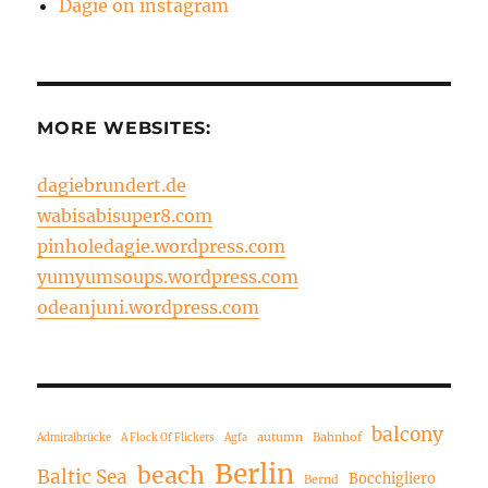
Dagie on instagram
MORE WEBSITES:
dagiebrundert.de
wabisabisuper8.com
pinholedagie.wordpress.com
yumyumsoups.wordpress.com
odeanjuni.wordpress.com
balcony
autumn
Bahnhof
Admiralbrücke
A Flock Of Flickers
Agfa
Berlin
beach
Baltic Sea
Bocchigliero
Bernd