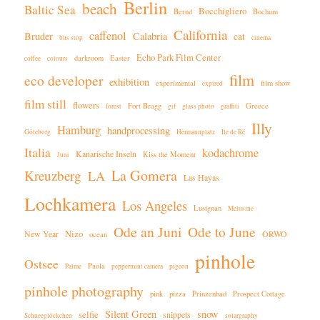
Berlin
beach
Baltic Sea
Bocchigliero
Bernd
Bochum
California
caffenol
Bruder
Calabria
cat
bus stop
cinema
Echo Park Film Center
darkroom
Easter
coffee
colours
film
eco developer
exhibition
experimental
film show
expired
film still
flowers
Fort Bragg
Greece
forest
gif
glass photo
graffiti
Illy
Hamburg
handprocessing
Göteborg
Hermannplatz
Ile de Ré
Italia
kodachrome
Kanarische Inseln
Kiss the Moment
Juni
La Gomera
Kreuzberg
LA
Las Hayas
Lochkamera
Los Angeles
Lusignan
Melusine
Ode an Juni
Ode to June
Nizo
New Year
ORWO
ocean
pinhole
Ostsee
Paola
Palme
peppermint camera
pigeon
pinhole photography
pink
pizza
Prinzenbad
Prospect Cottage
Silent Green
snow
selfie
snippets
Schneeglöckchen
solargraphy