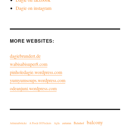
Dagie on instagram
MORE WEBSITES:
dagiebrundert.de
wabisabisuper8.com
pinholedagie.wordpress.com
yumyumsoups.wordpress.com
odeanjuni.wordpress.com
balcony
autumn
Bahnhof
Admiralbrücke
A Flock Of Flickers
Agfa