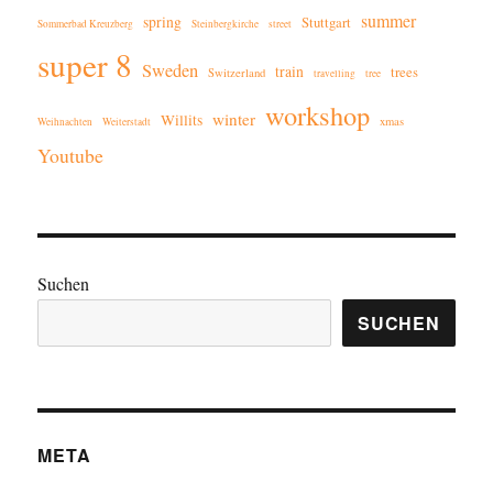
summer
spring
Stuttgart
Sommerbad Kreuzberg
Steinbergkirche
street
super 8
Sweden
train
trees
Switzerland
travelling
tree
workshop
winter
Willits
xmas
Weihnachten
Weiterstadt
Youtube
Suchen
SUCHEN
META