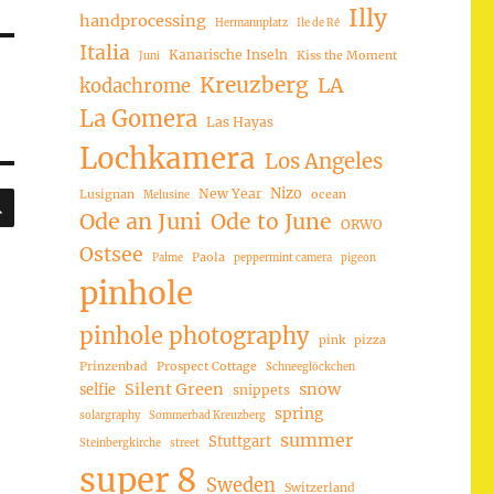
Illy
handprocessing
Hermannplatz
Ile de Ré
Italia
Kanarische Inseln
Kiss the Moment
Juni
Kreuzberg
LA
kodachrome
La Gomera
Las Hayas
Lochkamera
Los Angeles
Nizo
New Year
SUCHEN
Lusignan
ocean
Melusine
Ode an Juni
Ode to June
ORWO
Ostsee
Paola
Palme
peppermint camera
pigeon
pinhole
pinhole photography
pink
pizza
Prinzenbad
Prospect Cottage
Schneeglöckchen
Silent Green
snow
selfie
snippets
spring
solargraphy
Sommerbad Kreuzberg
summer
Stuttgart
Steinbergkirche
street
super 8
Sweden
Switzerland