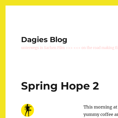
Dagies Blog
unterwegs in Sachen Film >>> <<< on the road making f
Spring Hope 2
This morning a
yummy coffee an