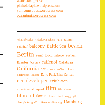
wabisabisuper8.com
pinholedagie.wordpress.com
yumyumsoups.wordpress.com
odeanjuni.wordpress.com
autumn
Admiralbrücke
A Flock Of Flickers
Agfa
beach
balcony
Baltic Sea
Bahnhof
Berlin
Bocchigliero
Bernd
Bochum
caffenol
Bruder
Calabria
bus stop
California
cat
cinema
coffee
colours
Echo Park Film Center
darkroom
Easter
eco developer
exhibition
film
experimental
film show
expired
film still
flowers
Fort Bragg
forest
gif
Hamburg
Greece
glass photo
graffiti
Göteborg