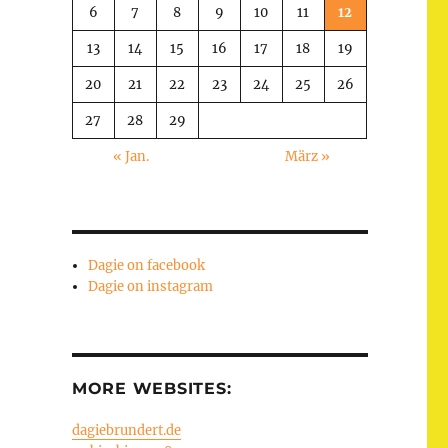
6
7
8
9
10
11
12
13
14
15
16
17
18
19
20
21
22
23
24
25
26
27
28
29
« Jan.
März »
Dagie on facebook
Dagie on instagram
MORE WEBSITES:
dagiebrundert.de