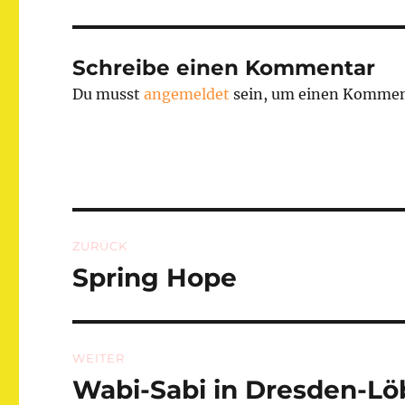
Schreibe einen Kommentar
Du musst
angemeldet
sein, um einen Kommen
Beitragsnavigation
ZURÜCK
Spring Hope
Vorheriger
Beitrag:
WEITER
Wabi-Sabi in Dresden-Lö
Nächster