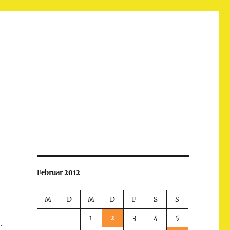
Februar 2012
M
D
M
D
F
S
S
1
2
3
4
5
.