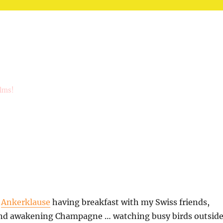
ilms!
t
Ankerklause
having breakfast with my Swiss friends,
d awakening Champagne … watching busy birds outside