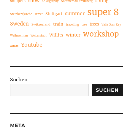
snow
spring
snippets
solargraphy
Sommerbad Kreuzberg
super 8
summer
Stuttgart
Steinbergkirche
street
Sweden
train
trees
Switzerland
travelling
tree
Valle Gran Rey
workshop
winter
Willits
Weihnachten
Weiterstadt
Youtube
xmas
Suchen
SUCHEN
META