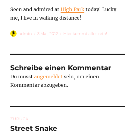
Seen and admired at
High Park
today! Lucky
me, I live in walking distance!
Autor
Veröffentlicht
Kategorien
admin
3 Mai, 2012
Hier kommt alles rein!
am
Schreibe einen Kommentar
Du musst
angemeldet
sein, um einen
Kommentar abzugeben.
Beitragsnavigation
ZURÜCK
Street Snake
Vorheriger