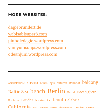
MORE WEBSITES:
dagiebrundert.de
wabisabisuper8.com
pinholedagie.wordpress.com
yumyumsoups.wordpress.com
odeanjuni.wordpress.com
balcony
autumn
Bahnhof
Admiralbrücke
A Flock Of Flickers
Agfa
Berlin
beach
Baltic Sea
Bocchigliero
Bernd
caffenol
Bruder
Calabria
Bochum
bus stop
California
cat
darkroom
Easter