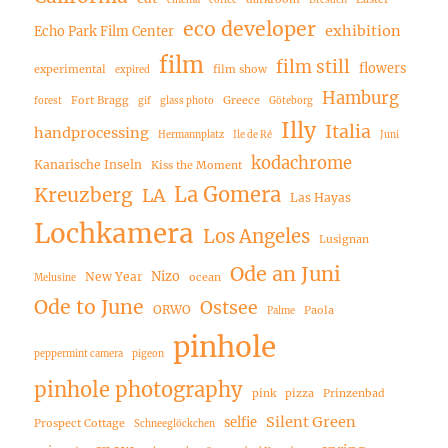
cinema
coffee
Dresden
eco developer
exhibition
Echo Park Film Center
film
film still
flowers
experimental
film show
expired
Hamburg
Fort Bragg
Greece
forest
gif
glass photo
Göteborg
Illy
Italia
handprocessing
Hermannplatz
Ile de Ré
Juni
kodachrome
Kanarische Inseln
Kiss the Moment
La Gomera
Kreuzberg
LA
Las Hayas
Lochkamera
Los Angeles
Lusignan
Ode an Juni
Nizo
New Year
ocean
Melusine
Ode to June
Ostsee
ORWO
Paola
Palme
pinhole
peppermint camera
pigeon
pinhole photography
pink
pizza
Prinzenbad
Silent Green
selfie
Prospect Cottage
Schneeglöckchen