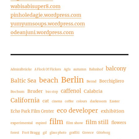
wabisabisuper8.com
pinholedagie.wordpress.com
yumyumsoups.wordpress.com
odeanjuni.wordpress.com
balcony
autumn
Bahnhof
Admiralbrücke
A Flock Of Flickers
Agfa
Berlin
beach
Baltic Sea
Bocchigliero
Bernd
caffenol
Bruder
Calabria
Bochum
bus stop
California
cat
darkroom
Easter
cinema
coffee
colours
eco developer
exhibition
Echo Park Film Center
film
film still
flowers
experimental
film show
expired
Fort Bragg
Greece
forest
gif
glass photo
graffiti
Göteborg