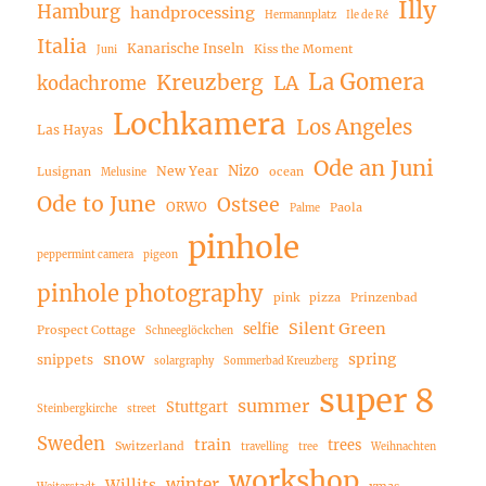
Illy
Hamburg
handprocessing
Hermannplatz
Ile de Ré
Italia
Kanarische Inseln
Kiss the Moment
Juni
La Gomera
Kreuzberg
LA
kodachrome
Lochkamera
Los Angeles
Las Hayas
Ode an Juni
Nizo
New Year
Lusignan
ocean
Melusine
Ode to June
Ostsee
ORWO
Paola
Palme
pinhole
peppermint camera
pigeon
pinhole photography
pink
pizza
Prinzenbad
Silent Green
selfie
Prospect Cottage
Schneeglöckchen
snow
spring
snippets
solargraphy
Sommerbad Kreuzberg
super 8
summer
Stuttgart
Steinbergkirche
street
Sweden
train
trees
Switzerland
travelling
tree
Weihnachten
workshop
winter
Willits
xmas