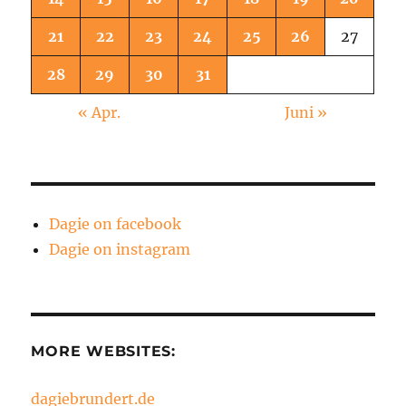
21
22
23
24
25
26
27
28
29
30
31
« Apr.
Juni »
Dagie on facebook
Dagie on instagram
MORE WEBSITES:
dagiebrundert.de