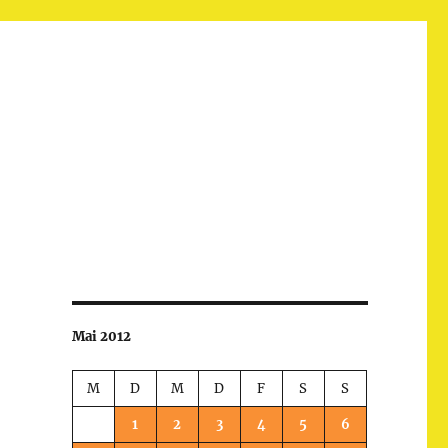
Mai 2012
M
D
M
D
F
S
S
1
2
3
4
5
6