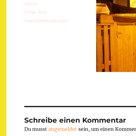
Autor
admin
Veröffentlicht
21 Mai, 2012
am
Kategorien
Hier kommt alles rein!
Schreibe einen Kommentar
Du musst
angemeldet
sein, um einen Kommen