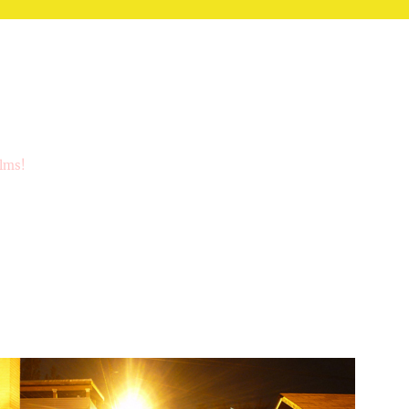
ilms!