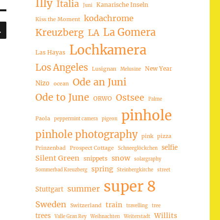
Illy
Italia
Kanarische Inseln
Juni
kodachrome
Kiss the Moment
SUCHEN
La Gomera
Kreuzberg
LA
Lochkamera
Las Hayas
Los Angeles
New Year
Lusignan
Melusine
Ode an Juni
Nizo
ocean
Ode to June
Ostsee
ORWO
Palme
pinhole
Paola
peppermint camera
pigeon
pinhole photography
pink
pizza
selfie
Prinzenbad
Prospect Cottage
Schneeglöckchen
Silent Green
snow
snippets
solargraphy
spring
Sommerbad Kreuzberg
Steinbergkirche
street
super 8
summer
Stuttgart
Sweden
train
Switzerland
travelling
tree
trees
Willits
Valle Gran Rey
Weihnachten
Weiterstadt