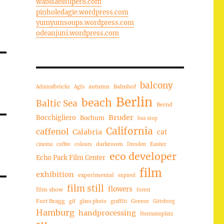
wabisabisuper8.com
pinholedagie.wordpress.com
yumyumsoups.wordpress.com
odeanjuni.wordpress.com
balcony
autumn
Bahnhof
Admiralbrücke
Agfa
Berlin
beach
Baltic Sea
Bernd
Bruder
Bocchigliero
Bochum
bus stop
California
caffenol
Calabria
cat
darkroom
Easter
cinema
coffee
colours
Dresden
eco developer
Echo Park Film Center
film
exhibition
experimental
expired
film still
flowers
film show
forest
Fort Bragg
Greece
gif
glass photo
graffiti
Göteborg
Hamburg
handprocessing
Hermannplatz