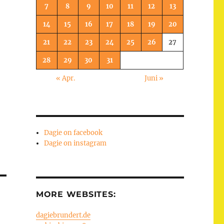
7
8
9
10
11
12
13
14
15
16
17
18
19
20
21
22
23
24
25
26
27
28
29
30
31
« Apr.
Juni »
Dagie on facebook
Dagie on instagram
MORE WEBSITES:
dagiebrundert.de