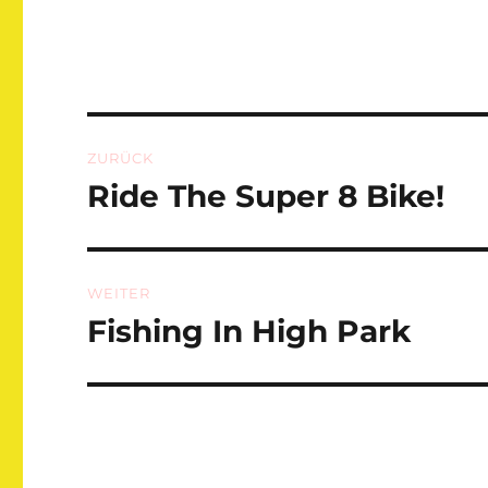
Beitragsnavigation
ZURÜCK
Ride The Super 8 Bike!
Vorheriger
Beitrag:
WEITER
Fishing In High Park
Nächster
Beitrag: