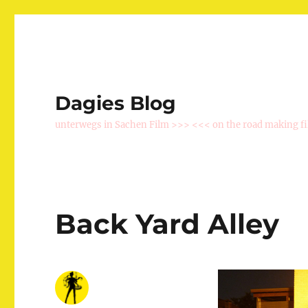
Dagies Blog
unterwegs in Sachen Film >>> <<< on the road making f
Back Yard Alley