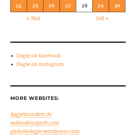
24
25
26
27
28
29
30
« Mai
Juli »
Dagie on facebook
Dagie on instagram
MORE WEBSITES:
dagiebrundert.de
wabisabisuper8.com
pinholedagie.wordpress.com