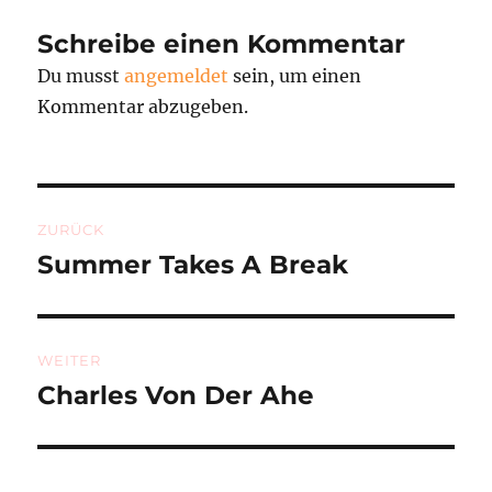
Schreibe einen Kommentar
Du musst
angemeldet
sein, um einen
Kommentar abzugeben.
Beitragsnavigation
ZURÜCK
Summer Takes A Break
Vorheriger
Beitrag:
WEITER
Charles Von Der Ahe
Nächster
Beitrag: