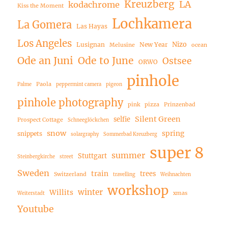
Kreuzberg
LA
kodachrome
Kiss the Moment
Lochkamera
La Gomera
Las Hayas
Los Angeles
Nizo
Lusignan
New Year
Melusine
ocean
Ode an Juni
Ode to June
Ostsee
ORWO
pinhole
Paola
Palme
peppermint camera
pigeon
pinhole photography
pink
pizza
Prinzenbad
Silent Green
selfie
Prospect Cottage
Schneeglöckchen
snow
spring
snippets
solargraphy
Sommerbad Kreuzberg
super 8
summer
Stuttgart
Steinbergkirche
street
Sweden
train
trees
Switzerland
travelling
Weihnachten
workshop
winter
Willits
xmas
Weiterstadt
Youtube