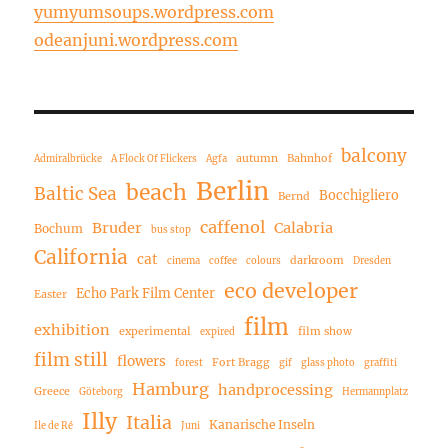
yumyumsoups.wordpress.com
odeanjuni.wordpress.com
balcony
autumn
Bahnhof
Admiralbrücke
A Flock Of Flickers
Agfa
Berlin
beach
Baltic Sea
Bocchigliero
Bernd
caffenol
Bruder
Calabria
Bochum
bus stop
California
cat
darkroom
cinema
coffee
colours
Dresden
eco developer
Echo Park Film Center
Easter
film
exhibition
experimental
film show
expired
film still
flowers
Fort Bragg
forest
gif
glass photo
graffiti
Hamburg
handprocessing
Greece
Göteborg
Hermannplatz
Illy
Italia
Kanarische Inseln
Ile de Ré
Juni