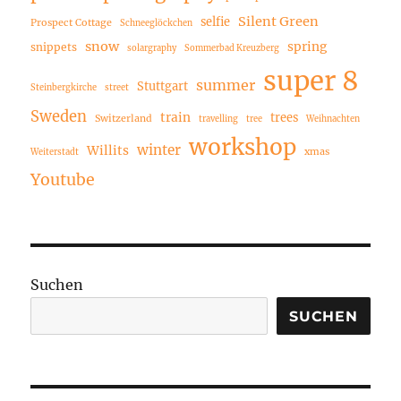
Silent Green
selfie
Prospect Cottage
Schneeglöckchen
snow
spring
snippets
solargraphy
Sommerbad Kreuzberg
super 8
summer
Stuttgart
Steinbergkirche
street
Sweden
train
trees
Switzerland
travelling
tree
Weihnachten
workshop
winter
Willits
xmas
Weiterstadt
Youtube
Suchen
SUCHEN