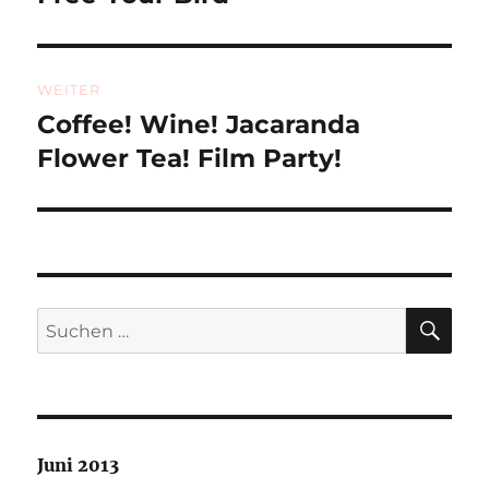
Beitrag:
WEITER
Coffee! Wine! Jacaranda
Nächster
Beitrag:
Flower Tea! Film Party!
SU
Suchen
nach:
Juni 2013