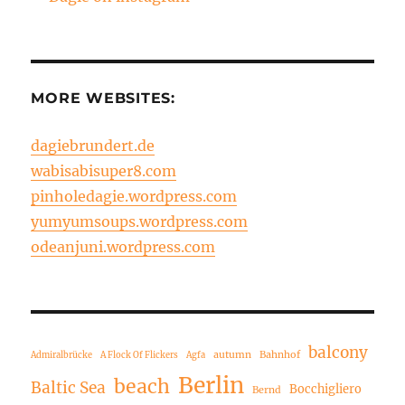
MORE WEBSITES:
dagiebrundert.de
wabisabisuper8.com
pinholedagie.wordpress.com
yumyumsoups.wordpress.com
odeanjuni.wordpress.com
balcony
autumn
Bahnhof
Admiralbrücke
A Flock Of Flickers
Agfa
Berlin
beach
Baltic Sea
Bocchigliero
Bernd