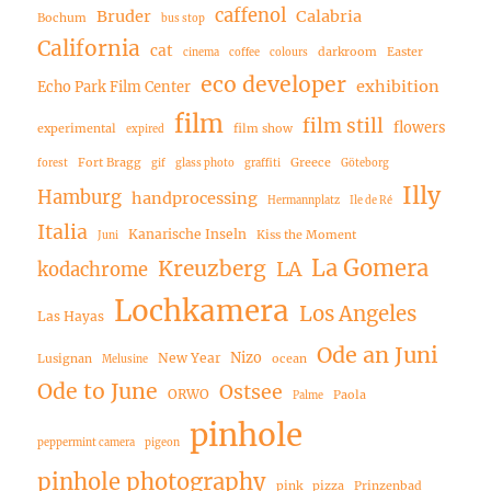
caffenol
Bruder
Calabria
Bochum
bus stop
California
cat
darkroom
Easter
cinema
coffee
colours
eco developer
exhibition
Echo Park Film Center
film
film still
flowers
experimental
film show
expired
Fort Bragg
Greece
forest
gif
glass photo
graffiti
Göteborg
Illy
Hamburg
handprocessing
Hermannplatz
Ile de Ré
Italia
Kanarische Inseln
Kiss the Moment
Juni
La Gomera
Kreuzberg
LA
kodachrome
Lochkamera
Los Angeles
Las Hayas
Ode an Juni
Nizo
New Year
Lusignan
ocean
Melusine
Ode to June
Ostsee
ORWO
Paola
Palme
pinhole
peppermint camera
pigeon
pinhole photography
pink
pizza
Prinzenbad