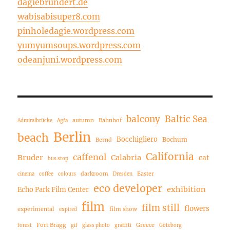
dagiebrundert.de
wabisabisuper8.com
pinholedagie.wordpress.com
yumyumsoups.wordpress.com
odeanjuni.wordpress.com
balcony
Baltic Sea
autumn
Bahnhof
Admiralbrücke
Agfa
Berlin
beach
Bocchigliero
Bochum
Bernd
California
caffenol
Bruder
Calabria
cat
bus stop
darkroom
Easter
cinema
coffee
colours
Dresden
eco developer
exhibition
Echo Park Film Center
film
film still
flowers
experimental
film show
expired
Fort Bragg
Greece
forest
gif
glass photo
graffiti
Göteborg