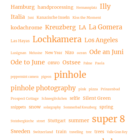
Illy
Hamburg
handprocessing
Hermannplatz
Italia
Kanarische Inseln
Kiss the Moment
Juni
La Gomera
Kreuzberg
LA
kodachrome
Lochkamera
Los Angeles
Las Hayas
Ode an Juni
Nizo
New Year
Lusignan
ocean
Melusine
Ode to June
Ostsee
ORWO
Paola
Palme
pinhole
peppermint camera
pigeon
pinhole photography
pink
pizza
Prinzenbad
Silent Green
selfie
Prospect Cottage
Schneeglöckchen
snow
spring
snippets
solargraphy
Sommerbad Kreuzberg
super 8
summer
Stuttgart
Steinbergkirche
street
Sweden
train
trees
Switzerland
travelling
tree
Valle Gran Rey