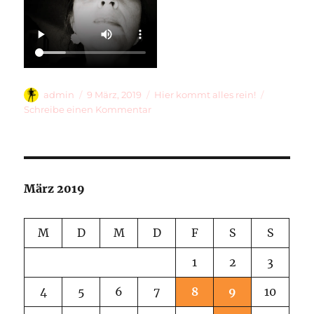
Autor
Veröffentlicht
Kategorien
admin
9 März, 2019
Hier kommt alles rein!
am
zu
Schreibe einen Kommentar
The
Other
Half
März 2019
M
D
M
D
F
S
S
1
2
3
4
5
6
7
8
9
10