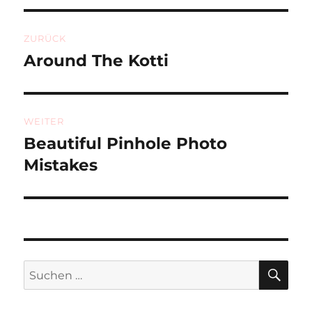
Beitragsnavigation
ZURÜCK
Around The Kotti
Vorheriger
Beitrag:
WEITER
Beautiful Pinhole Photo
Nächster
Beitrag:
Mistakes
SU
Suchen
nach: