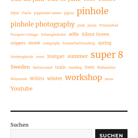
pinhole
Paola
Palme
peppermint camera
pigeon
pinhole photography
pink
pizza
Prinzenbad
Silent Green
selfie
Prospect Cottage
Schneeglöckchen
snow
spring
snippets
solargraphy
Sommerbad Kreuzberg
super 8
summer
Stuttgart
Steinbergkirche
street
Sweden
train
trees
Switzerland
travelling
Weihnachten
workshop
winter
Willits
xmas
Weiterstadt
Youtube
Suchen
SUCHEN