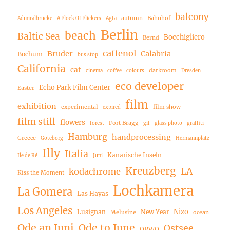
balcony
autumn
Bahnhof
Admiralbrücke
A Flock Of Flickers
Agfa
Berlin
beach
Baltic Sea
Bocchigliero
Bernd
caffenol
Bruder
Calabria
Bochum
bus stop
California
cat
darkroom
cinema
coffee
colours
Dresden
eco developer
Echo Park Film Center
Easter
film
exhibition
experimental
film show
expired
film still
flowers
Fort Bragg
forest
gif
glass photo
graffiti
Hamburg
handprocessing
Greece
Göteborg
Hermannplatz
Illy
Italia
Kanarische Inseln
Ile de Ré
Juni
Kreuzberg
LA
kodachrome
Kiss the Moment
Lochkamera
La Gomera
Las Hayas
Los Angeles
Nizo
Lusignan
New Year
Melusine
ocean
Ode an Juni
Ode to June
Ostsee
ORWO