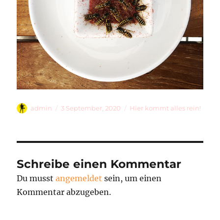
Autor
Veröffentlicht
Kategorien
admin
3 September, 2020
Hier kommt alles rein!
am
Schreibe einen Kommentar
Du musst
angemeldet
sein, um einen
Kommentar abzugeben.