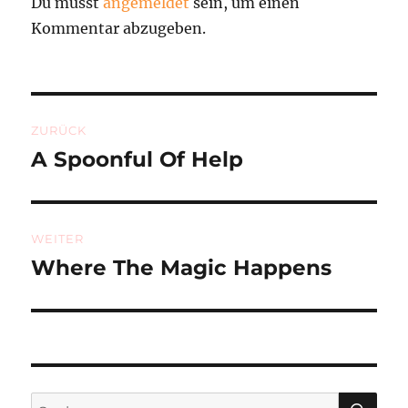
Du musst
angemeldet
sein, um einen
Kommentar abzugeben.
Beitragsnavigation
ZURÜCK
A Spoonful Of Help
Vorheriger
Beitrag:
WEITER
Where The Magic Happens
Nächster
Beitrag:
SU
Suchen