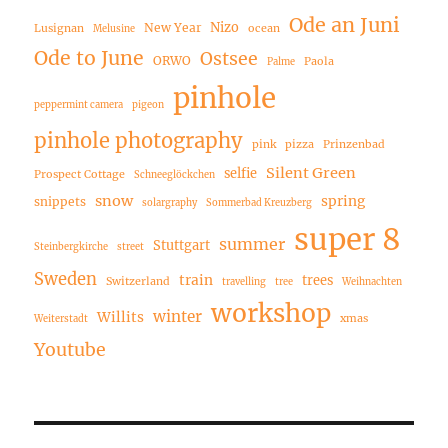
Ode an Juni
Nizo
New Year
Lusignan
ocean
Melusine
Ode to June
Ostsee
ORWO
Paola
Palme
pinhole
peppermint camera
pigeon
pinhole photography
pink
pizza
Prinzenbad
Silent Green
selfie
Prospect Cottage
Schneeglöckchen
snow
spring
snippets
solargraphy
Sommerbad Kreuzberg
super 8
summer
Stuttgart
Steinbergkirche
street
Sweden
train
trees
Switzerland
travelling
tree
Weihnachten
workshop
winter
Willits
xmas
Weiterstadt
Youtube