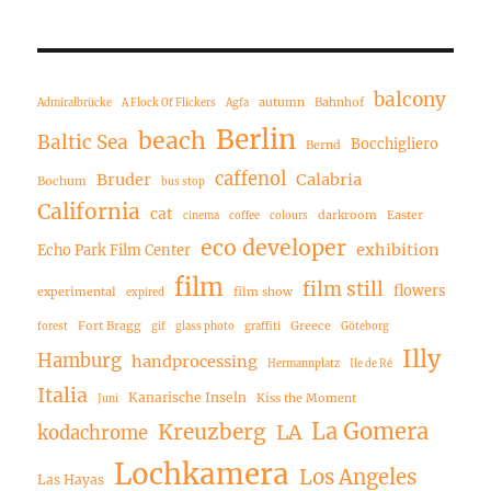
balcony
autumn
Bahnhof
Admiralbrücke
A Flock Of Flickers
Agfa
Berlin
beach
Baltic Sea
Bocchigliero
Bernd
caffenol
Bruder
Calabria
Bochum
bus stop
California
cat
darkroom
Easter
cinema
coffee
colours
eco developer
exhibition
Echo Park Film Center
film
film still
flowers
experimental
film show
expired
Fort Bragg
Greece
forest
gif
glass photo
graffiti
Göteborg
Illy
Hamburg
handprocessing
Hermannplatz
Ile de Ré
Italia
Kanarische Inseln
Kiss the Moment
Juni
La Gomera
Kreuzberg
LA
kodachrome
Lochkamera
Los Angeles
Las Hayas