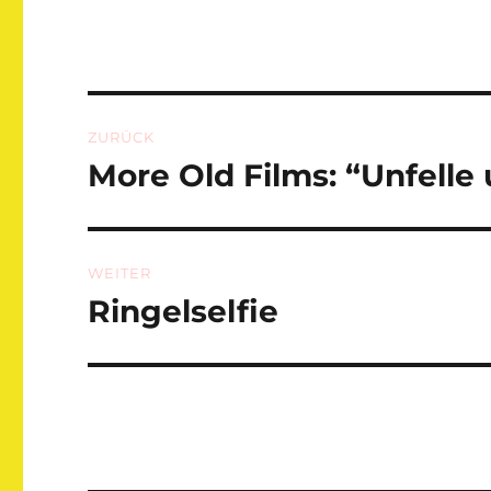
Beitragsnavigation
ZURÜCK
More Old Films: “Unfelle
Vorheriger
Beitrag:
WEITER
Ringelselfie
Nächster
Beitrag: