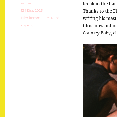
Autor
admin
break in the h
Veröffentlicht
12 März, 2025
Thanks to the F
am
Kategorien
Hier kommt alles rein!
writing his mast
Schlagwörter
super 8
films now online
Country Baby, c