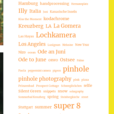
Hamburg
handprocessing
Hermannplatz
Illy
Italia
Kanarische Inseln
Juni
kodachrome
Kiss the Moment
La Gomera
Kreuzberg
LA
Lochkamera
Las Hayas
Los Angeles
New Year
Lusignan
Melusine
Ode an Juni
Nizo
ocean
Ode to June
Ostsee
ORWO
Palme
pinhole
Paola
peppermint camera
pigeon
pinhole photography
pink
pizza
selfie
Prinzenbad
Prospect Cottage
Schneeglöckchen
Silent Green
snow
snippets
solargraphy
spring
Sommerbad Kreuzberg
Steinbergkirche
street
super 8
summer
Stuttgart