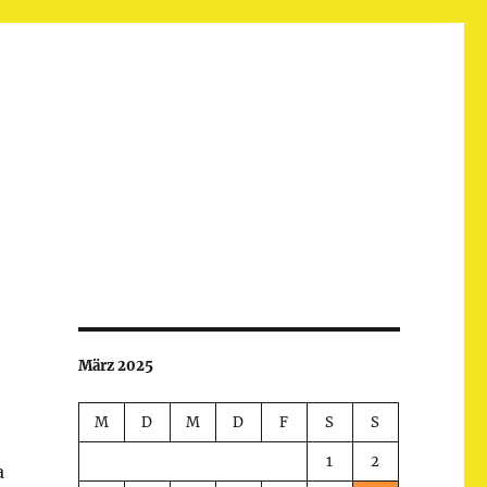
März 2025
M
D
M
D
F
S
S
1
2
a