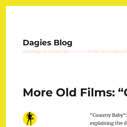
Dagies Blog
unterwegs in Sachen Film >>> <<< on the road making f
More Old Films: 
“Country Baby”: 
explaining the d