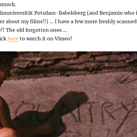
ammock.
ilmuniversität Potsdam-Babelsberg (and Benjamin who 
er about my films!!) … I have a few more freshly scanned
!! The old forgotten ones …
lick
here
to watch it on Vimeo!