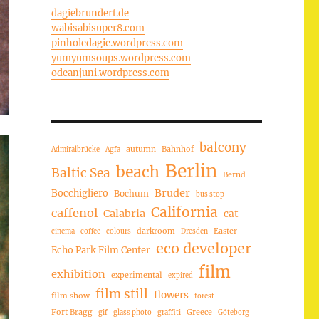
dagiebrundert.de
wabisabisuper8.com
pinholedagie.wordpress.com
yumyumsoups.wordpress.com
odeanjuni.wordpress.com
balcony
autumn
Bahnhof
Admiralbrücke
Agfa
Berlin
beach
Baltic Sea
Bernd
Bruder
Bocchigliero
Bochum
bus stop
California
caffenol
Calabria
cat
darkroom
Easter
cinema
coffee
colours
Dresden
eco developer
Echo Park Film Center
film
exhibition
experimental
expired
film still
flowers
film show
forest
Fort Bragg
Greece
gif
glass photo
graffiti
Göteborg