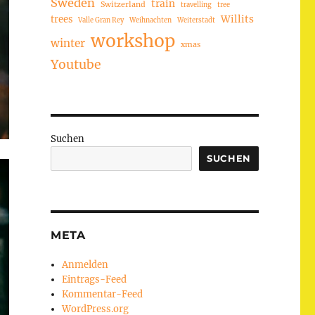
Sweden
train
Switzerland
travelling
tree
trees
Willits
Valle Gran Rey
Weihnachten
Weiterstadt
workshop
winter
xmas
Youtube
Suchen
SUCHEN
META
Anmelden
Eintrags-Feed
Kommentar-Feed
WordPress.org