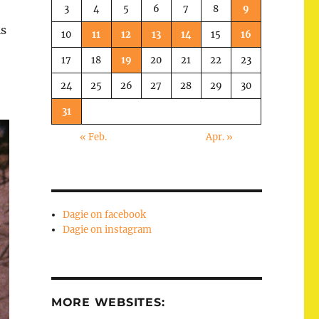
3
4
5
6
7
8
9
is
10
11
12
13
14
15
16
17
18
19
20
21
22
23
24
25
26
27
28
29
30
31
« Feb.
Apr. »
Dagie on facebook
Dagie on instagram
MORE WEBSITES: