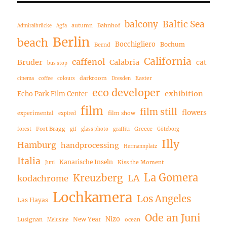
balcony
Baltic Sea
autumn
Bahnhof
Admiralbrücke
Agfa
Berlin
beach
Bocchigliero
Bochum
Bernd
California
caffenol
Bruder
Calabria
cat
bus stop
darkroom
Easter
cinema
coffee
colours
Dresden
eco developer
exhibition
Echo Park Film Center
film
film still
flowers
experimental
film show
expired
Fort Bragg
Greece
forest
gif
glass photo
graffiti
Göteborg
Illy
Hamburg
handprocessing
Hermannplatz
Italia
Kanarische Inseln
Kiss the Moment
Juni
La Gomera
Kreuzberg
LA
kodachrome
Lochkamera
Los Angeles
Las Hayas
Ode an Juni
Nizo
New Year
Lusignan
ocean
Melusine