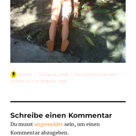
Autor
Veröffentlicht
Kategorien
Schla
admin
13 August, 2008
Hier kommt alles rein!
am
Barbie
,
LA
,
Los Angeles
,
trash
Schreibe einen Kommentar
Du musst
angemeldet
sein, um einen
Kommentar abzugeben.