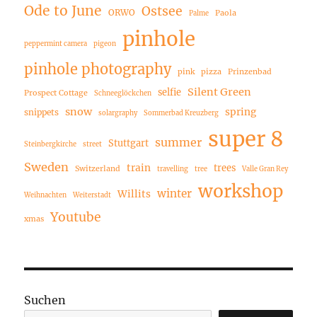
Ode to June
Ostsee
ORWO
Paola
Palme
pinhole
peppermint camera
pigeon
pinhole photography
pink
pizza
Prinzenbad
Silent Green
selfie
Prospect Cottage
Schneeglöckchen
snow
spring
snippets
solargraphy
Sommerbad Kreuzberg
super 8
summer
Stuttgart
Steinbergkirche
street
Sweden
train
trees
Switzerland
travelling
tree
Valle Gran Rey
workshop
winter
Willits
Weihnachten
Weiterstadt
Youtube
xmas
Suchen