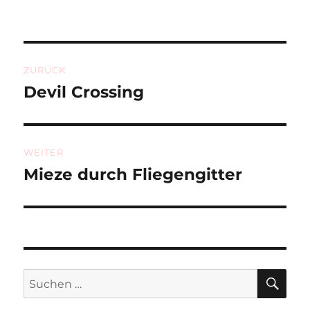
Beitragsnavigation
ZURÜCK
Devil Crossing
Vorheriger
Beitrag:
WEITER
Mieze durch Fliegengitter
Nächster
Beitrag:
SU
Suchen
nach: