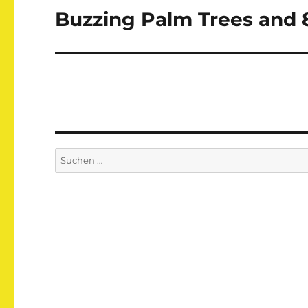
Buzzing Palm Trees and 8
Nächster
Beitrag:
Suchen
nach: