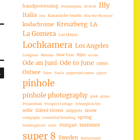
Illy
handprocessing
Hermannplatz
Ile de Ré
Italia
Kanarische Inseln
Kiss the Moment
Juni
Kreuzberg
LA
kodachrome
La Gomera
Las Hayas
Lochkamera
Los Angeles
Nizo
New Year
Lusignan
ocean
Melusine
Ode an Juni
Ode to June
ORWO
SUCHEN
Ostsee
Paola
Palme
peppermint camera
pigeon
pinhole
pinhole photography
pink
pizza
Prinzenbad
Prospect Cottage
Schneeglöckchen
Silent Green
snow
selfie
snippets
spring
solargraphy
Sommerbad Kreuzberg
summer
Stuttgart
Steinbergkirche
street
super 8
Sweden
Switzerland