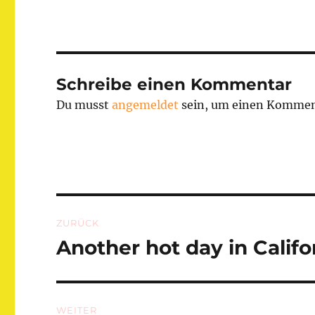
Schreibe einen Kommentar
Du musst
angemeldet
sein, um einen Kommen
Beitragsnavigation
ZURÜCK
Another hot day in Califo
Vorheriger
Beitrag:
WEITER