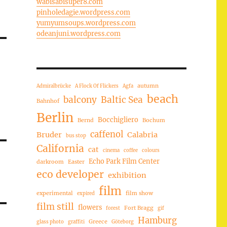
wabisabisuper8.com
pinholedagie.wordpress.com
yumyumsoups.wordpress.com
odeanjuni.wordpress.com
autumn
Admiralbrücke
A Flock Of Flickers
Agfa
beach
balcony
Baltic Sea
Bahnhof
Berlin
Bocchigliero
Bernd
Bochum
caffenol
Bruder
Calabria
bus stop
California
cat
cinema
coffee
colours
Echo Park Film Center
darkroom
Easter
eco developer
exhibition
film
experimental
film show
expired
film still
flowers
Fort Bragg
forest
gif
Hamburg
Greece
glass photo
graffiti
Göteborg