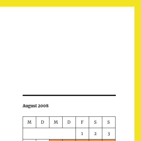
August 2008
M
D
M
D
F
S
S
1
2
3