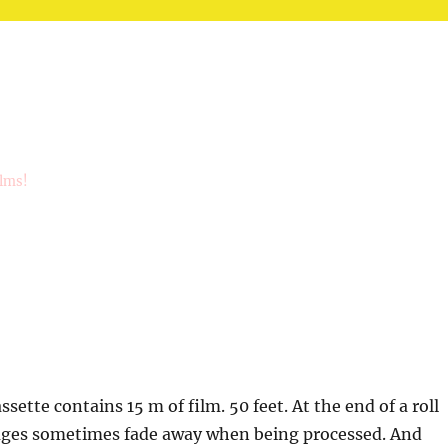
ilms!
ssette contains 15 m of film. 50 feet. At the end of a roll
mages sometimes fade away when being processed. And