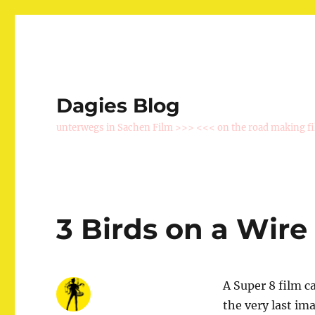
Dagies Blog
unterwegs in Sachen Film >>> <<< on the road making f
3 Birds on a Wire
A Super 8 film ca
the very last i