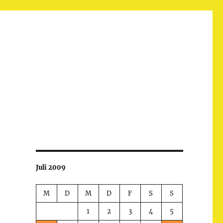
Juli 2009
M
D
M
D
F
S
S
1
2
3
4
5