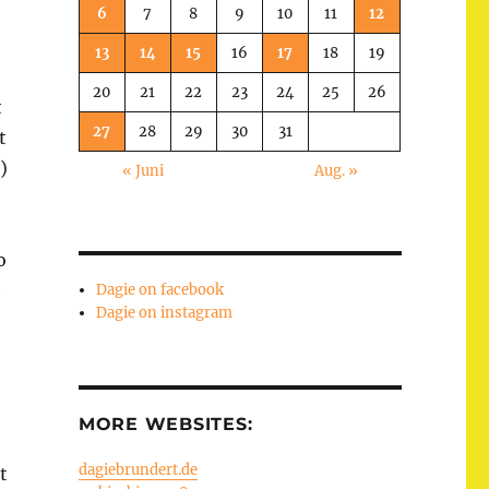
6
7
8
9
10
11
12
13
14
15
16
17
18
19
20
21
22
23
24
25
26
t
27
28
29
30
31
t
)
« Juni
Aug. »
o
e
Dagie on facebook
Dagie on instagram
MORE WEBSITES:
dagiebrundert.de
t