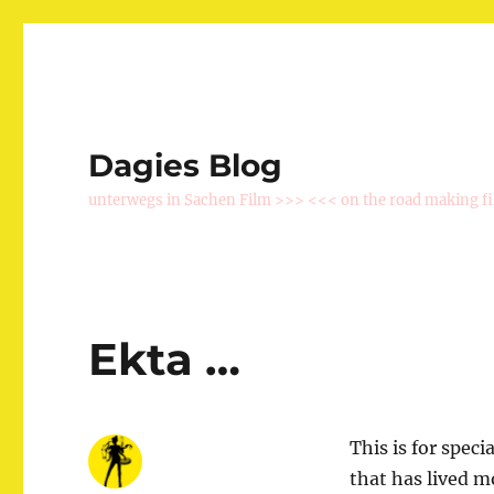
Dagies Blog
unterwegs in Sachen Film >>> <<< on the road making f
Ekta …
This is for speci
that has lived m