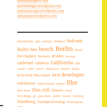
wabisabisuper8.com
pinholedagie.wordpress.com
yumyumsoups.wordpress.com
odeanjuni.wordpress.com
balcony
autumn
Bahnhof
Admiralbrücke
Agfa
Berlin
beach
Baltic Sea
Bernd
Bruder
Bocchigliero
Bochum
bus stop
California
caffenol
Calabria
cat
darkroom
Easter
cinema
coffee
colours
Dresden
eco developer
Echo Park Film Center
film
exhibition
experimental
expired
film still
flowers
film show
forest
Fort Bragg
Greece
gif
glass photo
graffiti
Göteborg
Hamburg
handprocessing
Hermannplatz