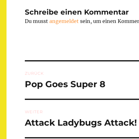
Schreibe einen Kommentar
Du musst
angemeldet
sein, um einen Kommen
Beitragsnavigation
ZURÜCK
Pop Goes Super 8
Vorheriger
Beitrag:
WEITER
Attack Ladybugs Attack!
Nächster
Beitrag: