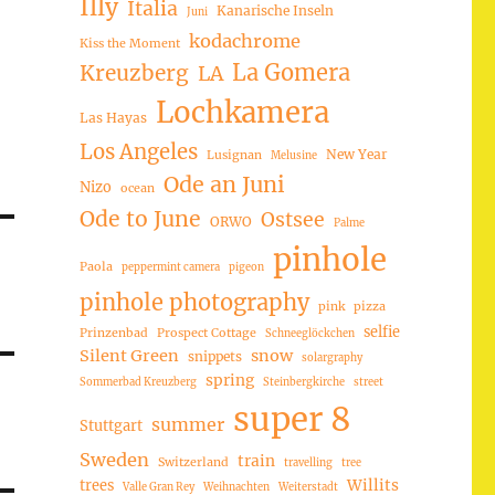
Illy
Italia
Kanarische Inseln
Juni
kodachrome
Kiss the Moment
La Gomera
Kreuzberg
LA
Lochkamera
Las Hayas
Los Angeles
New Year
Lusignan
Melusine
Ode an Juni
Nizo
ocean
Ode to June
Ostsee
ORWO
Palme
pinhole
Paola
peppermint camera
pigeon
pinhole photography
pink
pizza
selfie
Prinzenbad
Prospect Cottage
Schneeglöckchen
Silent Green
snow
snippets
solargraphy
spring
Sommerbad Kreuzberg
Steinbergkirche
street
super 8
summer
Stuttgart
Sweden
train
Switzerland
travelling
tree
trees
Willits
Valle Gran Rey
Weihnachten
Weiterstadt