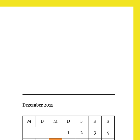
Dezember 2011
M
D
M
D
F
S
S
1
2
3
4