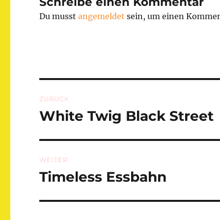
Schreibe einen Kommentar
Du musst
angemeldet
sein, um einen Kommen
Beitragsnavigation
ZURÜCK
White Twig Black Street
Vorheriger
Beitrag:
WEITER
Timeless Essbahn
Nächster
Beitrag: