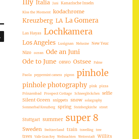
Illy
Italia
Kanarische Inseln
Juni
kodachrome
Kiss the Moment
La Gomera
Kreuzberg
LA
Lochkamera
SUCHEN
Las Hayas
Los Angeles
New Year
Lusignan
Melusine
Ode an Juni
Nizo
ocean
Ode to June
Ostsee
ORWO
Palme
pinhole
Paola
peppermint camera
pigeon
pinhole photography
pink
pizza
selfie
Prinzenbad
Prospect Cottage
Schneeglöckchen
Silent Green
snow
snippets
solargraphy
spring
Sommerbad Kreuzberg
Steinbergkirche
street
super 8
summer
Stuttgart
Sweden
train
Switzerland
travelling
tree
trees
Willits
Valle Gran Rey
Weihnachten
Weiterstadt