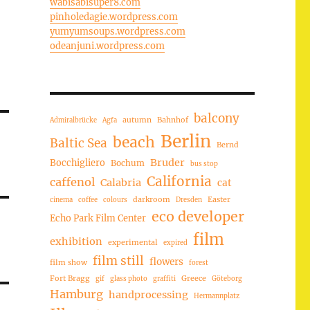
wabisabisuper8.com
pinholedagie.wordpress.com
yumyumsoups.wordpress.com
odeanjuni.wordpress.com
balcony
autumn
Bahnhof
Admiralbrücke
Agfa
Berlin
beach
Baltic Sea
Bernd
Bruder
Bocchigliero
Bochum
bus stop
California
caffenol
Calabria
cat
darkroom
Easter
cinema
coffee
colours
Dresden
eco developer
Echo Park Film Center
film
exhibition
experimental
expired
film still
flowers
film show
forest
Fort Bragg
Greece
gif
glass photo
graffiti
Göteborg
Hamburg
handprocessing
Hermannplatz