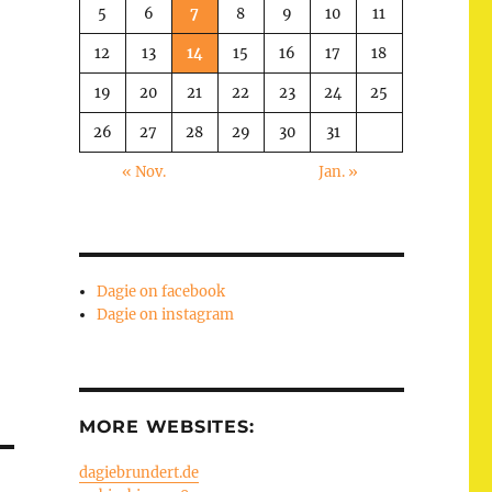
5
6
7
8
9
10
11
12
13
14
15
16
17
18
19
20
21
22
23
24
25
26
27
28
29
30
31
« Nov.
Jan. »
Dagie on facebook
Dagie on instagram
MORE WEBSITES:
dagiebrundert.de