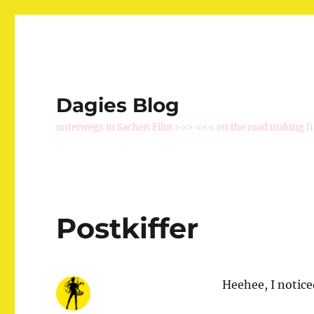
Dagies Blog
unterwegs in Sachen Film >>> <<< on the road making f
Postkiffer
Heehee, I noticed