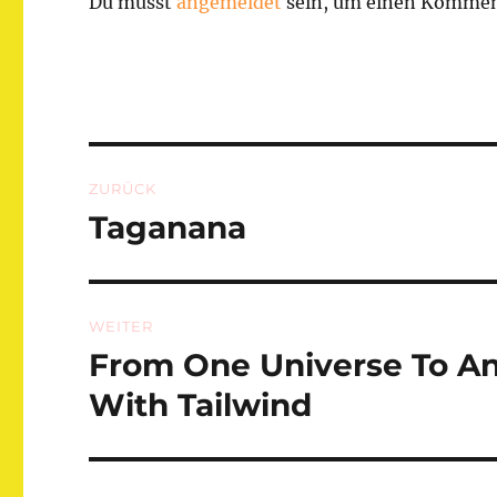
Du musst
angemeldet
sein, um einen Kommen
Beitragsnavigation
ZURÜCK
Taganana
Vorheriger
Beitrag:
WEITER
From One Universe To An
Nächster
Beitrag:
With Tailwind