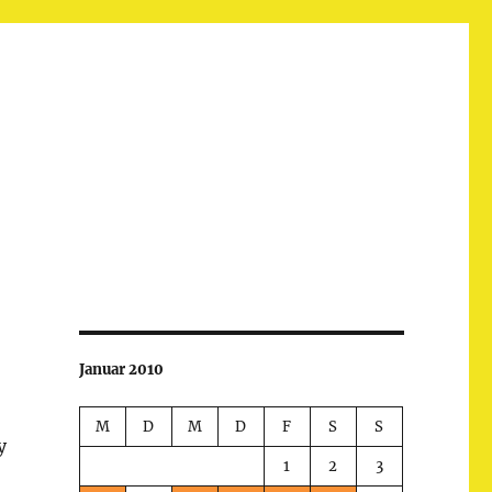
Januar 2010
M
D
M
D
F
S
S
y
1
2
3