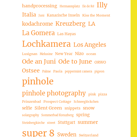
Illy
handprocessing
Hermannplatz
Ile de Ré
Italia
Kanarische Inseln
Kiss the Moment
Juni
Kreuzberg
LA
kodachrome
La Gomera
Las Hayas
Lochkamera
Los Angeles
Nizo
New Year
Lusignan
ocean
Melusine
Ode an Juni
Ode to June
ORWO
Ostsee
Paola
Palme
peppermint camera
pigeon
pinhole
pinhole photography
pink
pizza
Prinzenbad
Prospect Cottage
Schneeglöckchen
Silent Green
snow
selfie
snippets
spring
solargraphy
Sommerbad Kreuzberg
summer
Stuttgart
Steinbergkirche
street
super 8
Sweden
Switzerland