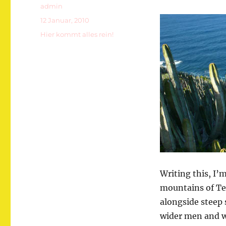
Autor
admin
Veröffentlicht
12 Januar, 2010
am
Kategorien
Hier kommt alles rein!
Writing this, I’m
mountains of Te
alongside steep 
wider men and 