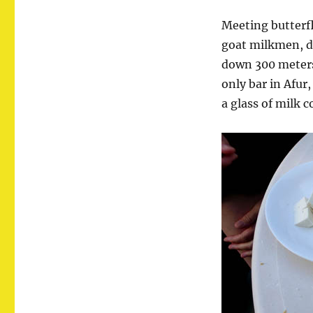
Meeting butterfl
goat milkmen, dr
down 300 meters 
only bar in Afur
a glass of milk c