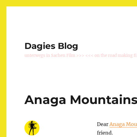
Dagies Blog
unterwegs in Sachen Film >>> <<< on the road making f
Anaga Mountain
Dear
Anaga Mou
friend.