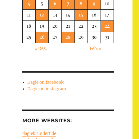
4
5
6
7
8
9
10
11
12
13
14
15
16
17
18
19
20
21
22
23
24
25
26
27
28
29
30
31
« Dez.
Feb. »
Dagie on facebook
Dagie on instagram
MORE WEBSITES:
dagiebrundert.de