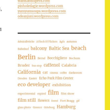
wabisabisuper8.com
pinholedagie.wordpress.com
,
yumyumsoups.wordpress.com
odeanjuni.wordpress.com
d
autumn
Admiralbrücke
A Flock Of Flickers
Agfa
beach
balcony
Baltic Sea
Bahnhof
Berlin
Bocchigliero
Bernd
Bochum
caffenol
Bruder
Calabria
bus stop
California
cat
darkroom
cinema
coffee
Echo Park Film Center
Easter
Dresden
eco developer
exhibition
film
experimental
film show
expired
film still
flowers
Fort Bragg
forest
gif
Hamburg
Greece
glass photo
Göteborg