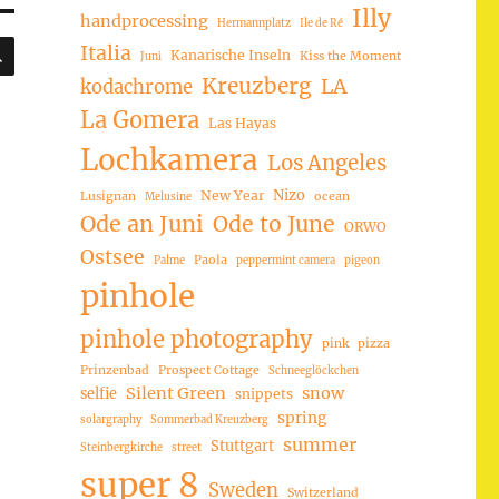
Illy
handprocessing
Hermannplatz
Ile de Ré
SUCHEN
Italia
Kanarische Inseln
Kiss the Moment
Juni
Kreuzberg
LA
kodachrome
La Gomera
Las Hayas
Lochkamera
Los Angeles
Nizo
New Year
Lusignan
ocean
Melusine
Ode an Juni
Ode to June
ORWO
Ostsee
Paola
Palme
peppermint camera
pigeon
pinhole
pinhole photography
pink
pizza
Prinzenbad
Prospect Cottage
Schneeglöckchen
Silent Green
snow
selfie
snippets
spring
solargraphy
Sommerbad Kreuzberg
summer
Stuttgart
Steinbergkirche
street
super 8
Sweden
Switzerland