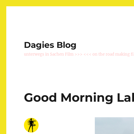
Dagies Blog
unterwegs in Sachen Film >>> <<< on the road making f
Good Morning Lak