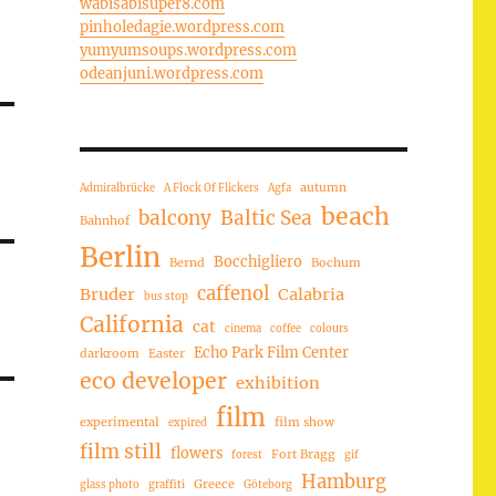
wabisabisuper8.com
pinholedagie.wordpress.com
yumyumsoups.wordpress.com
odeanjuni.wordpress.com
autumn
Admiralbrücke
A Flock Of Flickers
Agfa
beach
balcony
Baltic Sea
Bahnhof
Berlin
Bocchigliero
Bernd
Bochum
caffenol
Bruder
Calabria
bus stop
California
cat
cinema
coffee
colours
Echo Park Film Center
darkroom
Easter
eco developer
exhibition
film
experimental
film show
expired
film still
flowers
Fort Bragg
forest
gif
Hamburg
Greece
glass photo
graffiti
Göteborg