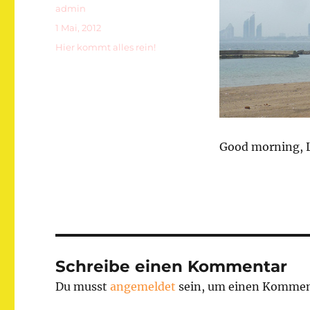
Autor
admin
Veröffentlicht
1 Mai, 2012
am
Kategorien
Hier kommt alles rein!
Good morning, L
Schreibe einen Kommentar
Du musst
angemeldet
sein, um einen Kommen