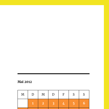
Mai 2012
M
D
M
D
F
S
S
1
2
3
4
5
6