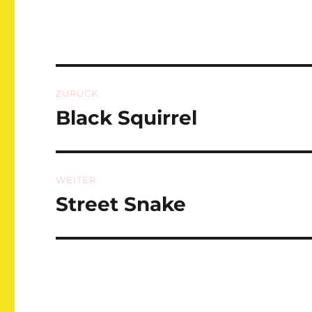
Beitragsnavigation
ZURÜCK
Black Squirrel
Vorheriger
Beitrag:
WEITER
Street Snake
Nächster
Beitrag: