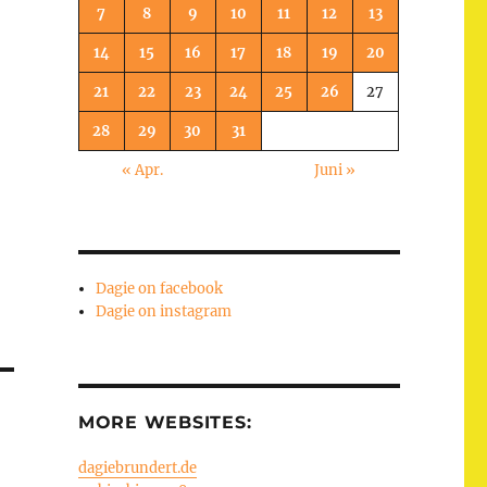
7
8
9
10
11
12
13
14
15
16
17
18
19
20
21
22
23
24
25
26
27
28
29
30
31
« Apr.
Juni »
Dagie on facebook
Dagie on instagram
MORE WEBSITES:
dagiebrundert.de