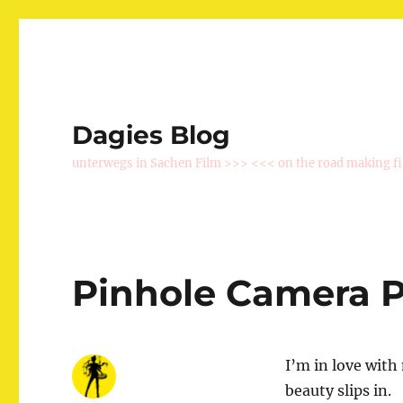
Dagies Blog
unterwegs in Sachen Film >>> <<< on the road making f
Pinhole Camera 
I’m in love with
beauty slips in.