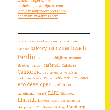
wabisabisuper8.com
pinholedagie.wordpress.com
yumyumsoups.wordpress.com
odeanjuni.wordpress.com
autumn
Admiralbrücke
A Flock Of Flickers
Agfa
beach
balcony
Baltic Sea
Bahnhof
Berlin
Bocchigliero
Bochum
Bernd
caffenol
Bruder
Calabria
bus stop
California
cat
cinema
coffee
colours
Echo Park Film Center
darkroom
Easter
Dresden
eco developer
exhibition
film
experimental
film show
expired
film still
flowers
Fort Bragg
forest
gif
Hamburg
Greece
glass photo
graffiti
Göteborg