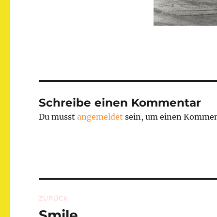
Schreibe einen Kommentar
Du musst
angemeldet
sein, um einen Kommen
Beitragsnavigation
ZURÜCK
Smile
Vorheriger