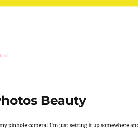
ilms!
Photos Beauty
 my pinhole camera! I’m just setting it up somewhere an