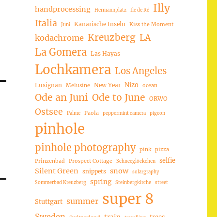
Illy
handprocessing
Hermannplatz
Ile de Ré
Italia
Kanarische Inseln
Kiss the Moment
Juni
Kreuzberg
LA
kodachrome
La Gomera
Las Hayas
Lochkamera
Los Angeles
Nizo
Lusignan
New Year
Melusine
ocean
Ode an Juni
Ode to June
ORWO
Ostsee
Paola
Palme
peppermint camera
pigeon
pinhole
pinhole photography
pink
pizza
selfie
Prinzenbad
Prospect Cottage
Schneeglöckchen
Silent Green
snow
snippets
solargraphy
spring
Sommerbad Kreuzberg
Steinbergkirche
street
super 8
summer
Stuttgart
Sweden
trees