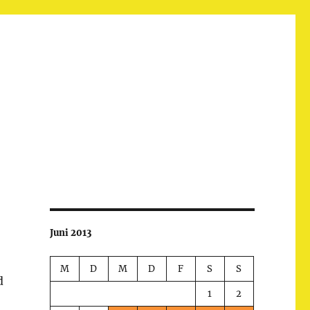
Juni 2013
M
D
M
D
F
S
S
d
1
2