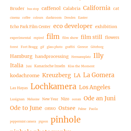
California
caffenol
Bruder
Calabria
cat
bus stop
darkroom
Easter
cinema
coffee
colours
Dresden
eco developer
exhibition
Echo Park Film Center
film
film still
flowers
experimental
film show
expired
Fort Bragg
Greece
forest
gif
glass photo
graffiti
Göteborg
Illy
Hamburg
handprocessing
Hermannplatz
Italia
Kanarische Inseln
Kiss the Moment
Juni
La Gomera
Kreuzberg
LA
kodachrome
Lochkamera
Los Angeles
Las Hayas
Ode an Juni
Nizo
New Year
Lusignan
ocean
Melusine
Ode to June
Ostsee
ORWO
Paola
Palme
pinhole
peppermint camera
pigeon