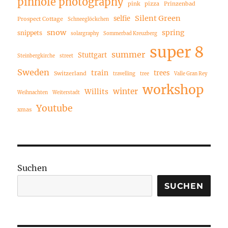
pinhole photography
pink
pizza
Prinzenbad
Silent Green
selfie
Prospect Cottage
Schneeglöckchen
snow
spring
snippets
solargraphy
Sommerbad Kreuzberg
super 8
summer
Stuttgart
Steinbergkirche
street
Sweden
train
trees
Switzerland
travelling
tree
Valle Gran Rey
workshop
winter
Willits
Weihnachten
Weiterstadt
Youtube
xmas
Suchen
SUCHEN