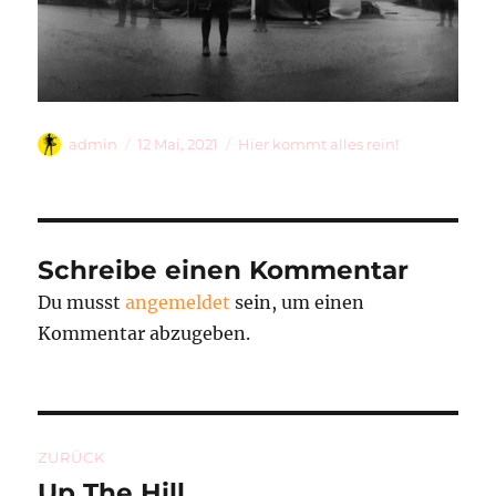
Autor
Veröffentlicht
Kategorien
admin
12 Mai, 2021
Hier kommt alles rein!
am
Schreibe einen Kommentar
Du musst
angemeldet
sein, um einen
Kommentar abzugeben.
Beitragsnavigation
ZURÜCK
Up The Hill
Vorheriger