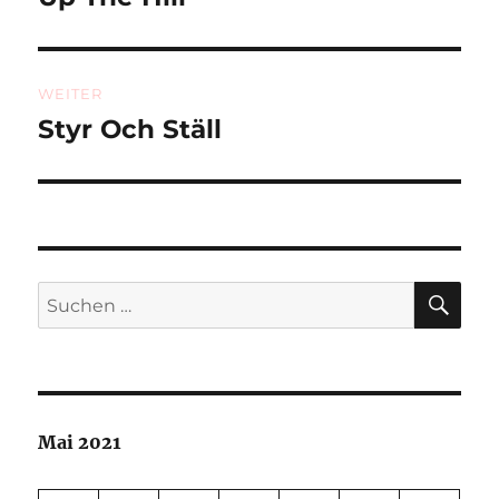
Beitrag:
WEITER
Styr Och Ställ
Nächster
Beitrag:
SU
Suchen
nach:
Mai 2021