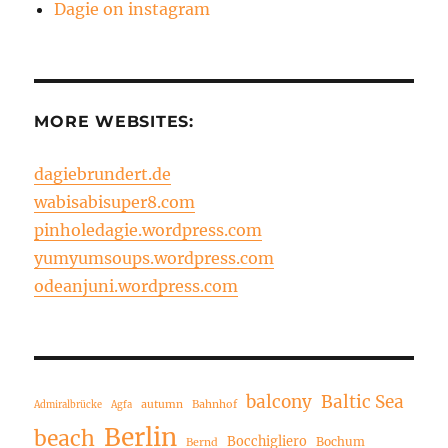
Dagie on instagram
MORE WEBSITES:
dagiebrundert.de
wabisabisuper8.com
pinholedagie.wordpress.com
yumyumsoups.wordpress.com
odeanjuni.wordpress.com
balcony
Baltic Sea
autumn
Bahnhof
Admiralbrücke
Agfa
Berlin
beach
Bocchigliero
Bochum
Bernd