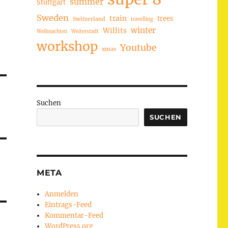
summer
Stuttgart
Sweden
train
trees
Switzerland
travelling
winter
Willits
Weihnachten
Weiterstadt
workshop
Youtube
xmas
Suchen
SUCHEN
META
Anmelden
Eintrags-Feed
Kommentar-Feed
WordPress.org