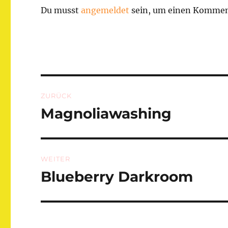
Du musst
angemeldet
sein, um einen Kommen
Beitragsnavigation
ZURÜCK
Magnoliawashing
Vorheriger
Beitrag:
WEITER
Blueberry Darkroom
Nächster
Beitrag: