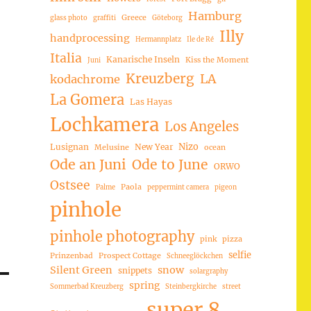
Hamburg
Greece
glass photo
graffiti
Göteborg
Illy
handprocessing
Hermannplatz
Ile de Ré
Italia
Kanarische Inseln
Kiss the Moment
Juni
Kreuzberg
LA
kodachrome
La Gomera
Las Hayas
Lochkamera
Los Angeles
Nizo
Lusignan
New Year
Melusine
ocean
Ode an Juni
Ode to June
ORWO
Ostsee
Paola
Palme
peppermint camera
pigeon
pinhole
pinhole photography
pink
pizza
selfie
Prinzenbad
Prospect Cottage
Schneeglöckchen
Silent Green
snow
snippets
solargraphy
spring
Sommerbad Kreuzberg
Steinbergkirche
street
super 8