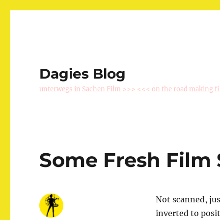
Dagies Blog
unterwegs in Sachen Film >>> <<< on the road making f
Some Fresh Film S
Not scanned, just
inverted to posit