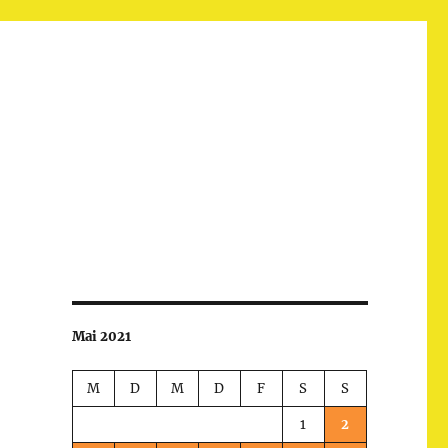
Mai 2021
M
D
M
D
F
S
S
1
2