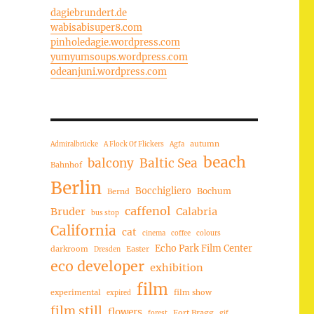
dagiebrundert.de
wabisabisuper8.com
pinholedagie.wordpress.com
yumyumsoups.wordpress.com
odeanjuni.wordpress.com
autumn
Admiralbrücke
A Flock Of Flickers
Agfa
beach
balcony
Baltic Sea
Bahnhof
Berlin
Bocchigliero
Bochum
Bernd
caffenol
Bruder
Calabria
bus stop
California
cat
cinema
coffee
colours
Echo Park Film Center
darkroom
Easter
Dresden
eco developer
exhibition
film
experimental
film show
expired
film still
flowers
Fort Bragg
forest
gif