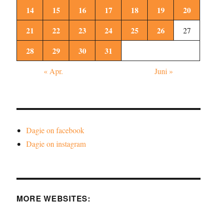
14
15
16
17
18
19
20
21
22
23
24
25
26
27
28
29
30
31
« Apr.
Juni »
Dagie on facebook
Dagie on instagram
MORE WEBSITES: