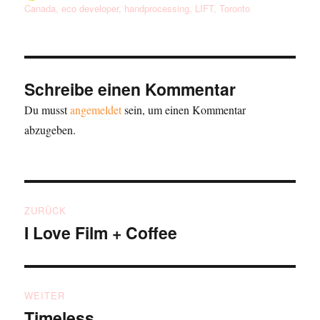
am
Canada
,
eco developer
,
handprocessing
,
LIFT
,
Toronto
Schreibe einen Kommentar
Du musst
angemeldet
sein, um einen Kommentar
abzugeben.
Beitragsnavigation
ZURÜCK
I Love Film + Coffee
Vorheriger
Beitrag:
WEITER
Timeless
Nächster