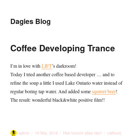
Dagies Blog
Coffee Developing Trance
I’m in love with
LIFT
’s darkroom!
Today I tried another coffee based developer … and to
refine the soup a little I used Lake Ontario water instead of
regular boring tap water. And added some
squirrel beer
!
The result: wonderful black&white positive film!!
Autor
Veröffentlicht
Kategorien
Schlagwörter
admin
10 Mai, 2012
Hier kommt alles rein!
caffenol
,