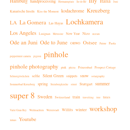
Illy
Italia
Hamburg
handprocessing
Hermannplatz
Ile de Ré
Juni
Kreuzberg
kodachrome
Kanarische Inseln
Kiss the Moment
Lochkamera
La Gomera
LA
Las Hayas
Los Angeles
Nizo
New Year
Lusignan
ocean
Melusine
Ode an Juni
Ode to June
Ostsee
ORWO
Paola
Palme
pinhole
peppermint camera
pigeon
pinhole photography
pink
pizza
Prinzenbad
Prospect Cottage
Silent Green
snow
selfie
snippets
Schneeglöckchen
solargraphy
summer
spring
Stuttgart
Sommerbad Kreuzberg
Steinbergkirche
street
super 8
Sweden
train
trees
Switzerland
travelling
tree
workshop
winter
Willits
Valle Gran Rey
Weihnachten
Weiterstadt
Youtube
xmas