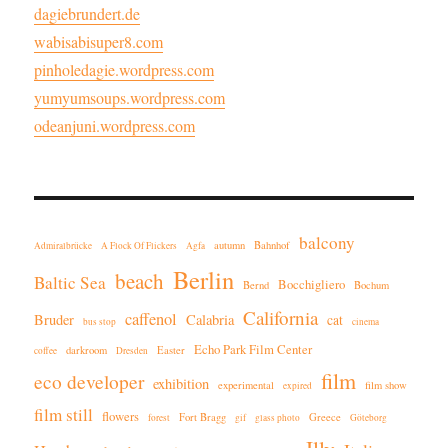
dagiebrundert.de
wabisabisuper8.com
pinholedagie.wordpress.com
yumyumsoups.wordpress.com
odeanjuni.wordpress.com
balcony
autumn
Bahnhof
Admiralbrücke
A Flock Of Flickers
Agfa
Berlin
beach
Baltic Sea
Bocchigliero
Bernd
Bochum
California
caffenol
Bruder
Calabria
cat
bus stop
cinema
Echo Park Film Center
darkroom
Easter
coffee
Dresden
film
eco developer
exhibition
experimental
film show
expired
film still
flowers
Fort Bragg
Greece
forest
gif
glass photo
Göteborg