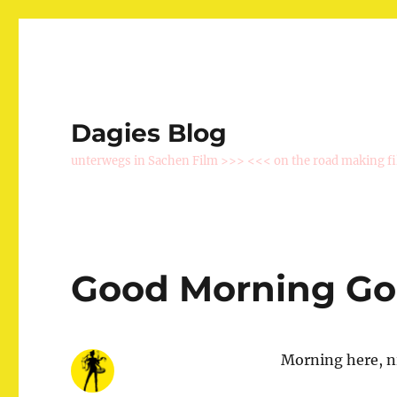
Dagies Blog
unterwegs in Sachen Film >>> <<< on the road making f
Good Morning Go
Morning here, ni