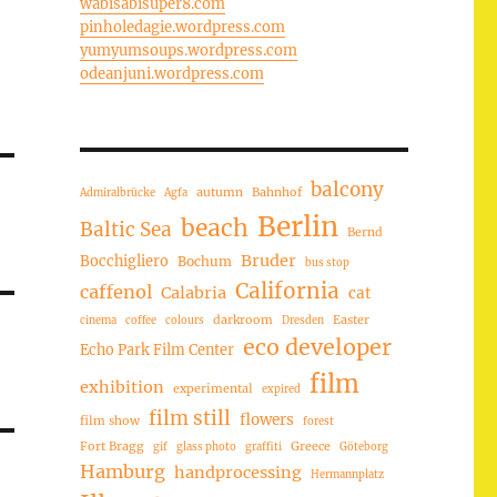
wabisabisuper8.com
pinholedagie.wordpress.com
yumyumsoups.wordpress.com
odeanjuni.wordpress.com
balcony
autumn
Bahnhof
Admiralbrücke
Agfa
Berlin
beach
Baltic Sea
Bernd
Bruder
Bocchigliero
Bochum
bus stop
California
caffenol
Calabria
cat
darkroom
Easter
cinema
coffee
colours
Dresden
eco developer
Echo Park Film Center
film
exhibition
experimental
expired
film still
flowers
film show
forest
Fort Bragg
Greece
gif
glass photo
graffiti
Göteborg
Hamburg
handprocessing
Hermannplatz