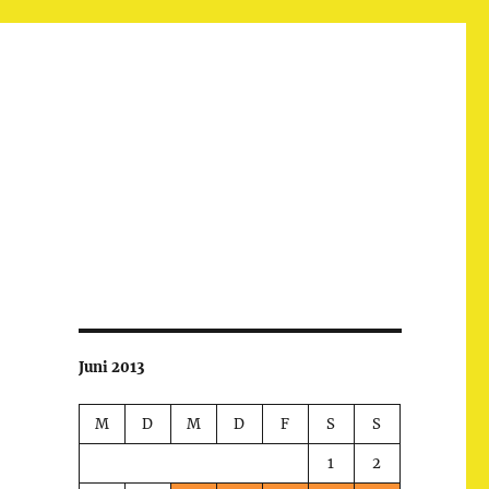
Juni 2013
M
D
M
D
F
S
S
1
2