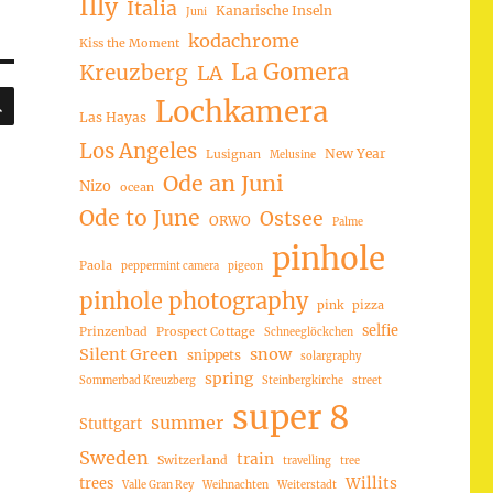
Illy
Italia
Kanarische Inseln
Juni
kodachrome
Kiss the Moment
La Gomera
Kreuzberg
LA
SUCHEN
Lochkamera
Las Hayas
Los Angeles
New Year
Lusignan
Melusine
Ode an Juni
Nizo
ocean
Ode to June
Ostsee
ORWO
Palme
pinhole
Paola
peppermint camera
pigeon
pinhole photography
pink
pizza
selfie
Prinzenbad
Prospect Cottage
Schneeglöckchen
Silent Green
snow
snippets
solargraphy
spring
Sommerbad Kreuzberg
Steinbergkirche
street
super 8
summer
Stuttgart
Sweden
train
Switzerland
travelling
tree
trees
Willits
Valle Gran Rey
Weihnachten
Weiterstadt