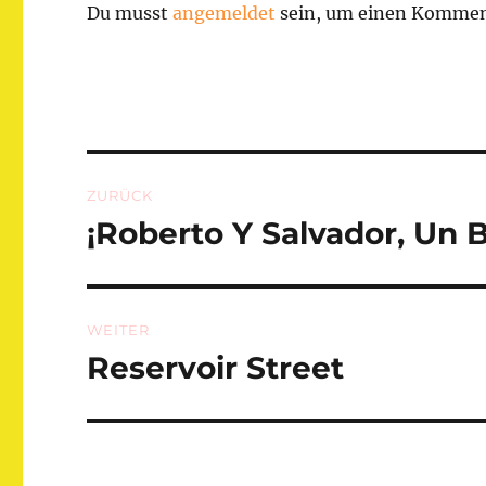
Du musst
angemeldet
sein, um einen Kommen
Beitragsnavigation
ZURÜCK
¡Roberto Y Salvador, Un B
Vorheriger
Beitrag:
WEITER
Reservoir Street
Nächster
Beitrag: