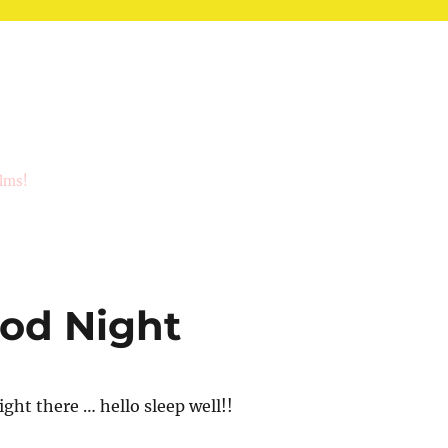
ilms!
od Night
ght there … hello sleep well!!