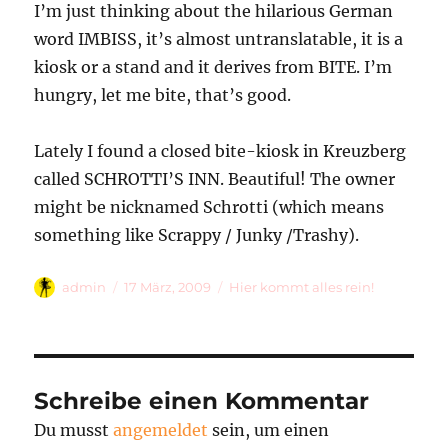
I’m just thinking about the hilarious German
word IMBISS, it’s almost untranslatable, it is a
kiosk or a stand and it derives from BITE. I’m
hungry, let me bite, that’s good.
Lately I found a closed bite-kiosk in Kreuzberg
called SCHROTTI’S INN. Beautiful! The owner
might be nicknamed Schrotti (which means
something like Scrappy / Junky /Trashy).
Autor
Veröffentlicht
Kategorien
admin
17 März, 2009
Hier kommt alles rein!
am
Schreibe einen Kommentar
Du musst
angemeldet
sein, um einen