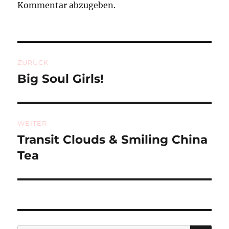
Kommentar abzugeben.
Beitragsnavigation
ZURÜCK
Big Soul Girls!
Vorheriger
Beitrag:
WEITER
Transit Clouds & Smiling China
Nächster
Beitrag:
Tea
SU