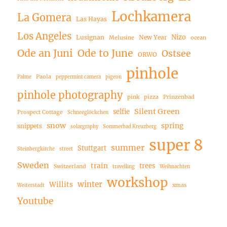
Lochkamera
La Gomera
Las Hayas
Los Angeles
Nizo
Lusignan
New Year
Melusine
ocean
Ode an Juni
Ode to June
Ostsee
ORWO
pinhole
Paola
Palme
peppermint camera
pigeon
pinhole photography
pink
pizza
Prinzenbad
Silent Green
selfie
Prospect Cottage
Schneeglöckchen
snow
spring
snippets
solargraphy
Sommerbad Kreuzberg
super 8
summer
Stuttgart
Steinbergkirche
street
Sweden
train
trees
Switzerland
travelling
Weihnachten
workshop
winter
Willits
xmas
Weiterstadt
Youtube