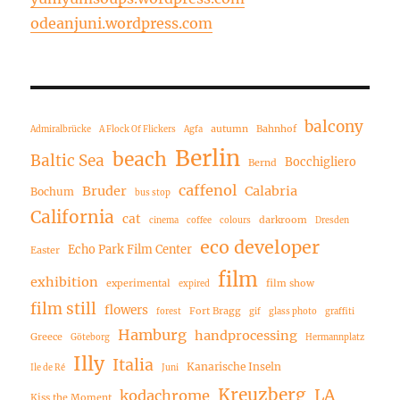
odeanjuni.wordpress.com
balcony
autumn
Bahnhof
Admiralbrücke
A Flock Of Flickers
Agfa
Berlin
beach
Baltic Sea
Bocchigliero
Bernd
caffenol
Bruder
Calabria
Bochum
bus stop
California
cat
darkroom
cinema
coffee
colours
Dresden
eco developer
Echo Park Film Center
Easter
film
exhibition
experimental
film show
expired
film still
flowers
Fort Bragg
forest
gif
glass photo
graffiti
Hamburg
handprocessing
Greece
Göteborg
Hermannplatz
Illy
Italia
Kanarische Inseln
Ile de Ré
Juni
Kreuzberg
LA
kodachrome
Kiss the Moment